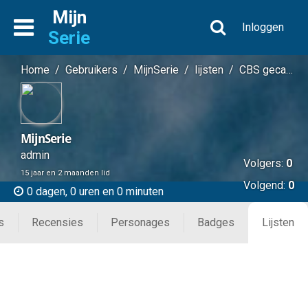
Mijn
Inloggen
Serie
Home
/
Gebruikers
/
MijnSerie
/
lijsten
/
CBS gecancelde of beëind...
MijnSerie
admin
Volgers:
0
15 jaar en 2 maanden lid
Volgend:
0
0 dagen, 0 uren en 0 minuten
s
Recensies
Personages
Badges
Lijsten