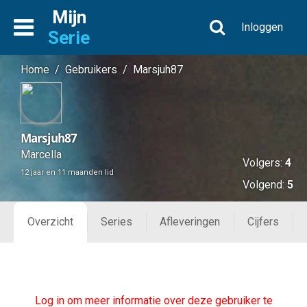
Mijn
Inloggen
Serie
Home
/
Gebruikers
/
Marsjuh87
Marsjuh87
Marcella
Volgers:
4
12 jaar en 11 maanden lid
Volgend:
5
Overzicht
Series
Afleveringen
Cijfers
Log in om meer informatie over deze gebruiker te