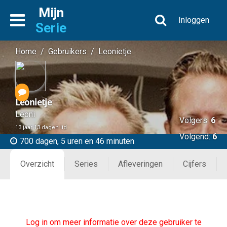
Mijn
Inloggen
Serie
Home
/
Gebruikers
/
Leonietje
Leonietje
Leoni
Volgers:
6
13 jaar 13 dagen lid
Volgend:
6
700 dagen, 5 uren en 46 minuten
Overzicht
Series
Afleveringen
Cijfers
Log in om meer informatie over deze gebruiker te