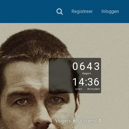
Registreer
Inloggen
0643
dagen
14
:
36
uren
minuten
Volgers:
6
Volgend:
0