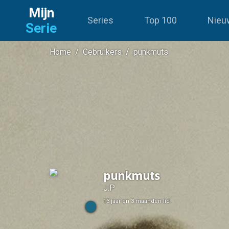
Mijn
Series
Top 100
Nieu
Serie
Home
/
Gebruikers
/
punkmuts
punkmuts
J.P
13 jaar en 3 maanden lid