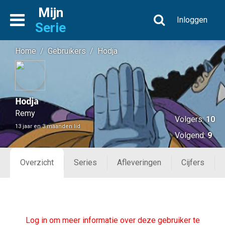
Mijn
Inloggen
Serie
Home
/
Gebruikers
/
Hodja
Hodja
Remy
Volgers:
10
13 jaar en 3 maanden lid
Volgend:
9
Overzicht
Series
Afleveringen
Cijfers
Log in om meer informatie over deze gebruiker te