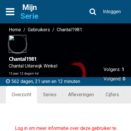
Mijn
Inloggen
Serie
Home
/
Gebruikers
/
Chantal1981
Chantal1981
Chantal Uiterwijk Winkel
Volgers:
1
15 jaar 12 dagen lid
Volgend:
0
562 dagen, 21 uren en 12 minuten
Overzicht
Series
Afleveringen
Cijfers
Log in om meer informatie over deze gebruiker te