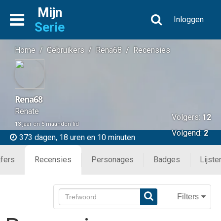
Mijn
Inloggen
Serie
Home
/
Gebruikers
/
Rena68
/
Recensies
Rena68
Renate
Volgers:
12
13 jaar en 5 maanden lid
Volgend:
2
373 dagen, 18 uren en 10 minuten
jfers
Recensies
Personages
Badges
Lijste
Filters