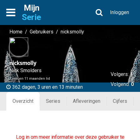
Mijn
Inloggen
Serie
Home
/
Gebruikers
/
nicksmolly
nicksmolly
Nick Smolders
Volgers:
1
7 jaar en 11 maanden lid
Volgend:
0
362 dagen, 3 uren en 13 minuten
Overzicht
Series
Afleveringen
Cijfers
Log in om meer informatie over deze gebruiker te