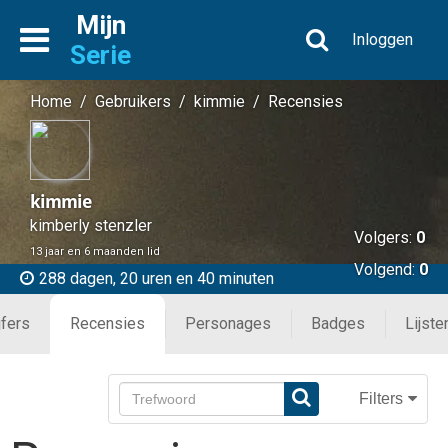
Mijn
Inloggen
Serie
Home
/
Gebruikers
/
kimmie
/
Recensies
kimmie
kimberly stenzler
Volgers:
0
13 jaar en 6 maanden lid
Volgend:
0
288 dagen, 20 uren en 40 minuten
jfers
Recensies
Personages
Badges
Lijste
Filters