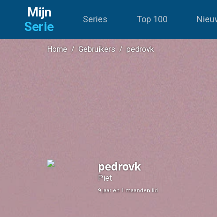
Mijn
Series
Top 100
Nieu
Serie
Home
/
Gebruikers
/
pedrovk
pedrovk
Piet
9 jaar en 1 maanden lid