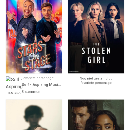
Favoriete personage:
Nog niet gestemd op
favoriete personage
Self - Aspiring Music singer
3
stemmen