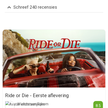
Schreef 240 recensies
Ride or Die - Eerste aflevering
Wichita van Rijkom
8.5