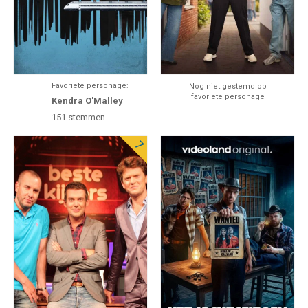
Favoriete personage:
Nog niet gestemd op
favoriete personage
Kendra O'Malley
151
stemmen
7