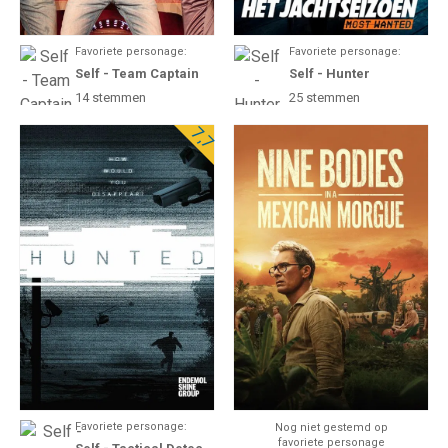
Favoriete personage:
Favoriete personage:
Self - Team Captain
Self - Hunter
14
stemmen
25
stemmen
7,7
Favoriete personage:
Nog niet gestemd op
favoriete personage