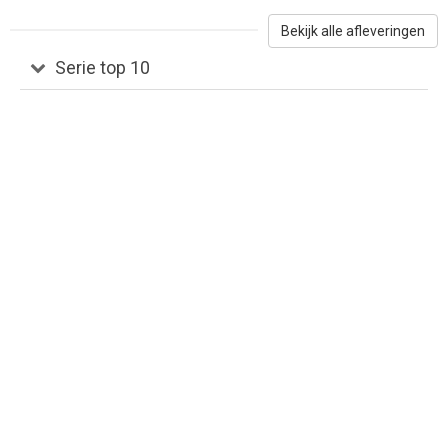
Bekijk alle afleveringen
Serie top 10