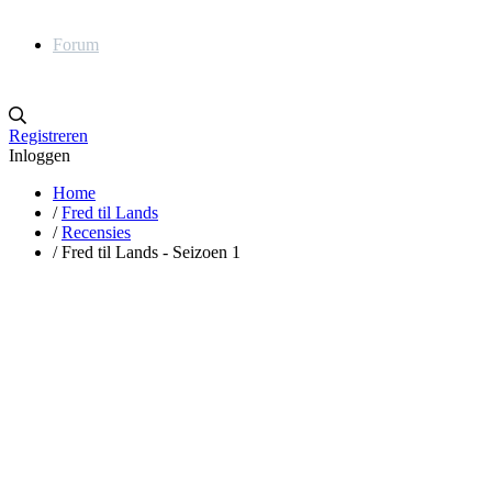
Forum
Registreren
Inloggen
Home
/
Fred til Lands
/
Recensies
/
Fred til Lands - Seizoen 1