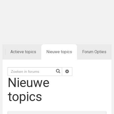
t
Actieve topics
Nieuwe topics
Forum Opties
Nieuwe
topics