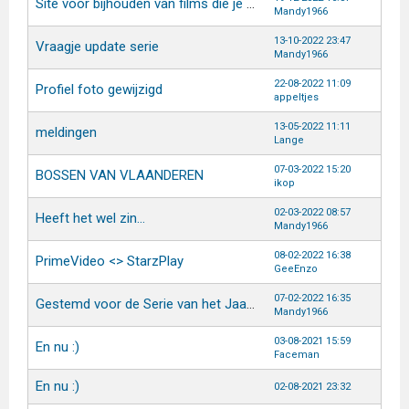
Site voor bijhouden van films die je al gezien heb!?!
Mandy1966
13-10-2022 23:47
Vraagje update serie
Mandy1966
22-08-2022 11:09
Profiel foto gewijzigd
appeltjes
13-05-2022 11:11
meldingen
Lange
07-03-2022 15:20
BOSSEN VAN VLAANDEREN
ikop
02-03-2022 08:57
Heeft het wel zin...
Mandy1966
08-02-2022 16:38
PrimeVideo <> StarzPlay
GeeEnzo
07-02-2022 16:35
Gestemd voor de Serie van het Jaar Verkiezing 2021
Mandy1966
03-08-2021 15:59
En nu :)
Faceman
En nu :)
02-08-2021 23:32