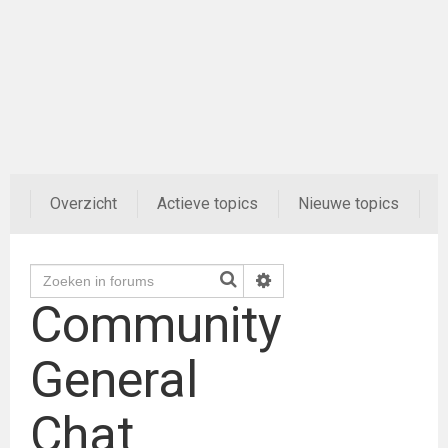
Overzicht
Actieve topics
Nieuwe topics
F
Community
General
Chat