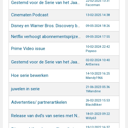
22-02-2025 13:31
Gestemd voor de Serie van het Jaar Verkiezing 2024
Faceman
Cinematen Podcast
13-02-2025 14:38
Disney en Warner Bros. Discovery bundelen hun krachten
09-05-2024 18:26
Netflix verhoogt abonnementsprijzen in Nederland en België
09-05-2024 17:55
10-02-2024 22:42
Prime Video issue
Payaso
02-02-2024 10:40
Gestemd voor de Serie van het Jaar Verkiezing 2023
ArtSeries
14-10-2023 16:25
Hoe serie bewerken
Mandy1966
21-06-2023 05:36
juwelen in serie
1Mandine
26-02-2023 15:53
Advertenties/ partnerartikelen
BlackBiker
18-01-2023 09:22
Release van dvd's van series met Nederlandse ondertiteling
Willy63
19-12-2022 16:37