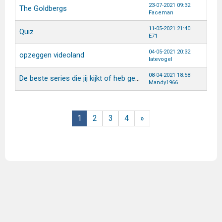
23-07-2021 09:32
The Goldbergs
Faceman
11-05-2021 21:40
Quiz
E71
04-05-2021 20:32
opzeggen videoland
latevogel
08-04-2021 18:58
De beste series die jij kijkt of heb gekeken?
Mandy1966
1
2
3
4
»