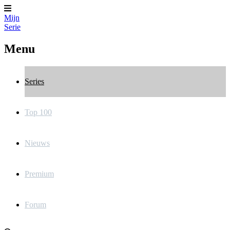
Mijn
Serie
Menu
Series
Top 100
Nieuws
Premium
Forum