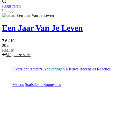
Registreren
Inloggen
Een Jaar Van Je Leven
7.6
/ 10
20 min
Reality
Volg deze serie
Overzicht
Acteurs
Afleveringen
Nieuws
Recensies
Reacties
Videos
Statistieken
Suggesties