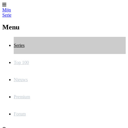
Mijn
Serie
Menu
Series
Top 100
Nieuws
Premium
Forum