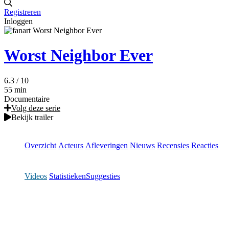
Registreren
Inloggen
Worst Neighbor Ever
6.3
/ 10
55 min
Documentaire
Volg deze serie
Bekijk trailer
Overzicht
Acteurs
Afleveringen
Nieuws
Recensies
Reacties
Videos
Statistieken
Suggesties