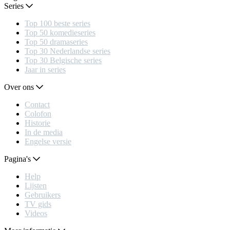
Series
Top 100 beste series
Top 50 komedieseries
Top 50 dramaseries
Top 30 Nederlandse series
Top 30 Belgische series
Jaar in series
Over ons
Contact
Colofon
Historie
In de media
Engelse versie
Pagina's
Help
Lijsten
Gebruikers
TV gids
Videos