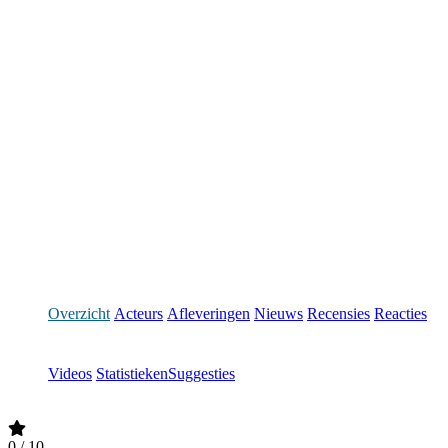
Overzicht
Acteurs
Afleveringen
Nieuws
Recensies
Reacties
Videos
Statistieken
Suggesties
0
/ 10