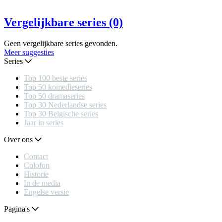
Vergelijkbare series (0)
Geen vergelijkbare series gevonden.
Meer suggesties
Series
Top 100 beste series
Top 50 komedieseries
Top 50 dramaseries
Top 30 Nederlandse series
Top 30 Belgische series
Jaar in series
Over ons
Contact
Colofon
Historie
In de media
Engelse versie
Pagina's