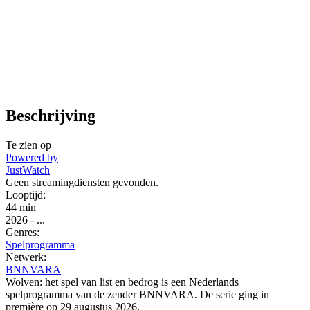
Beschrijving
Te zien op
Powered by
JustWatch
Geen streamingdiensten gevonden.
Looptijd:
44 min
2026
-
...
Genres:
Spelprogramma
Netwerk:
BNNVARA
Wolven: het spel van list en bedrog is een Nederlands
spelprogramma van de zender BNNVARA. De serie ging in
première op 29 augustus 2026.