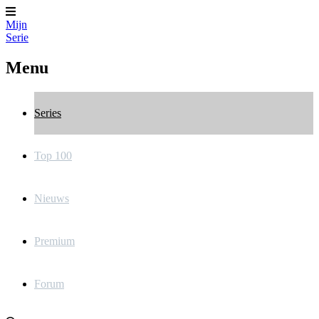
Mijn
Serie
Menu
Series
Top 100
Nieuws
Premium
Forum