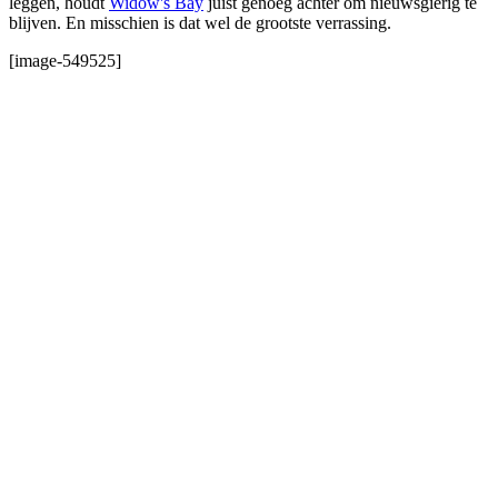
leggen, houdt
Widow's Bay
juist genoeg achter om nieuwsgierig te
blijven. En misschien is dat wel de grootste verrassing.
[image-549525]