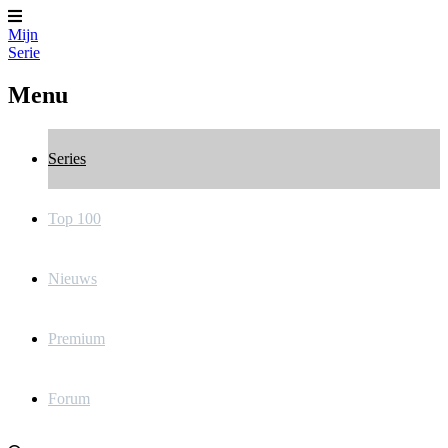
Mijn
Serie
Menu
Series
Top 100
Nieuws
Premium
Forum