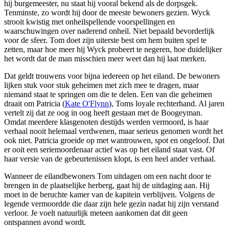
hij burgemeester, nu staat hij vooral bekend als de dorpsgek.
Tenminste, zo wordt hij door de meeste bewoners gezien. Wyck
strooit kwistig met onheilspellende voorspellingen en
waarschuwingen over naderend onheil. Niet bepaald bevorderlijk
voor de sfeer. Tom doet zijn uiterste best om hem buiten spel te
zetten, maar hoe meer hij Wyck probeert te negeren, hoe duidelijker
het wordt dat de man misschien meer weet dan hij laat merken.
Dat geldt trouwens voor bijna iedereen op het eiland. De bewoners
lijken stuk voor stuk geheimen met zich mee te dragen, maar
niemand staat te springen om die te delen. Een van die geheimen
draait om Patricia (
Kate O'Flynn
), Toms loyale rechterhand. Al jaren
vertelt zij dat ze oog in oog heeft gestaan met de Boogeyman.
Omdat meerdere klasgenoten destijds werden vermoord, is haar
verhaal nooit helemaal verdwenen, maar serieus genomen wordt het
ook niet. Patricia groeide op met wantrouwen, spot en ongeloof. Dat
er ooit een seriemoordenaar actief was op het eiland staat vast. Of
haar versie van de gebeurtenissen klopt, is een heel ander verhaal.
Wanneer de eilandbewoners Tom uitdagen om een nacht door te
brengen in de plaatselijke herberg, gaat hij de uitdaging aan. Hij
moet in de beruchte kamer van de kapitein verblijven. Volgens de
legende vermoordde die daar zijn hele gezin nadat hij zijn verstand
verloor. Je voelt natuurlijk meteen aankomen dat dit geen
ontspannen avond wordt.