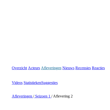
Overzicht
Acteurs
Afleveringen
Nieuws
Recensies
Reacties
Videos
Statistieken
Suggesties
Afleveringen
/
Seizoen 1
/
Aflevering 2