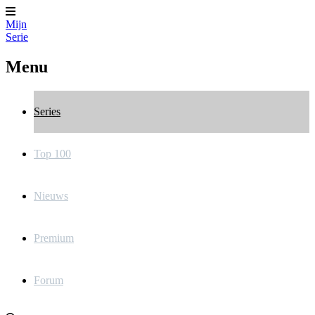
Mijn
Serie
Menu
Series
Top 100
Nieuws
Premium
Forum