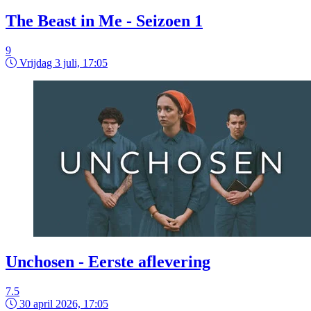
The Beast in Me - Seizoen 1
9
Vrijdag 3 juli, 17:05
Unchosen - Eerste aflevering
7.5
30 april 2026, 17:05