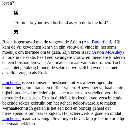
leven?
“Submit to your own husband as you do to the lord”
Rosie is getrouwd met de toegewijde Adam (
Asa Butterfield
). Hij
kent de vrijgevochten kant van zijn vrouw, al vindt hij het soms
moeilijk om hiermee om te gaan. Zijn broer Isaac (
Aston McAuley
)
zit ook in de sekte, heeft een zwangere vrouw en meerdere kinderen
en een huishouden waar Adam alleen maar van kan dromen. Toch is
Isaac niet gelukkig binnen de sekte en worstelt hij eveneens met
dezelfde vragen als Rosie.
Unchosen
is een miniserie, bestaande uit zes afleveringen, die
binnen het genre drama en thriller vallen. Hoewel het verhaal en de
bijbehorende sekte fictief zijn, is de manier van vertellen voor het
merendeel realistisch. Er zijn duidelijk invloeden van verschillende
bekende sektes gebruikt om het geheel geloofwaardig te maken.
Verhaaltechnisch gezien is het een kort en bondig geheel dat
meeslepend is om naar te kijken. Het acteerwerk is goed en omdat
Unchosen
maar zo weinig afleveringen bevat, kun je het in korte tijd
helemaal bekijken.