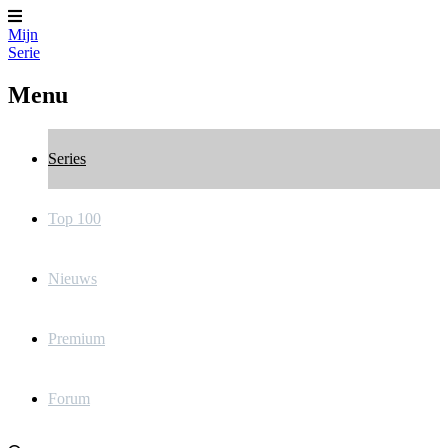
Mijn
Serie
Menu
Series
Top 100
Nieuws
Premium
Forum