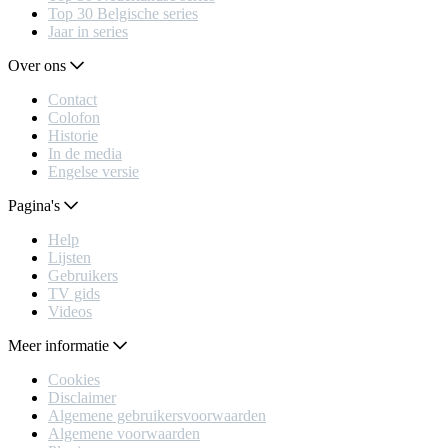
Top 30 Belgische series
Jaar in series
Over ons
Contact
Colofon
Historie
In de media
Engelse versie
Pagina's
Help
Lijsten
Gebruikers
TV gids
Videos
Meer informatie
Cookies
Disclaimer
Algemene gebruikersvoorwaarden
Algemene voorwaarden