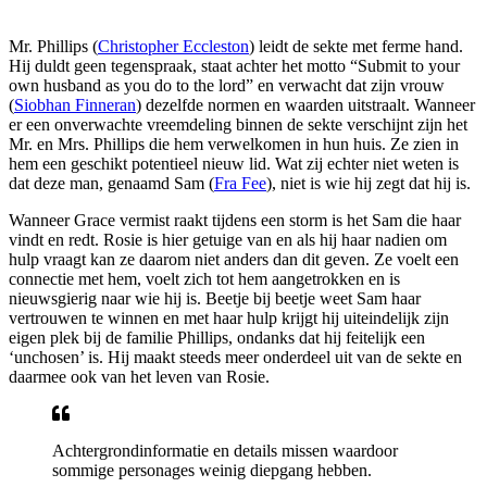
Mr. Phillips (
Christopher Eccleston
) leidt de sekte met ferme hand.
Hij duldt geen tegenspraak, staat achter het motto “Submit to your
own husband as you do to the lord” en verwacht dat zijn vrouw
(
Siobhan Finneran
) dezelfde normen en waarden uitstraalt. Wanneer
er een onverwachte vreemdeling binnen de sekte verschijnt zijn het
Mr. en Mrs. Phillips die hem verwelkomen in hun huis. Ze zien in
hem een geschikt potentieel nieuw lid. Wat zij echter niet weten is
dat deze man, genaamd Sam (
Fra Fee
), niet is wie hij zegt dat hij is.
Wanneer Grace vermist raakt tijdens een storm is het Sam die haar
vindt en redt. Rosie is hier getuige van en als hij haar nadien om
hulp vraagt kan ze daarom niet anders dan dit geven. Ze voelt een
connectie met hem, voelt zich tot hem aangetrokken en is
nieuwsgierig naar wie hij is. Beetje bij beetje weet Sam haar
vertrouwen te winnen en met haar hulp krijgt hij uiteindelijk zijn
eigen plek bij de familie Phillips, ondanks dat hij feitelijk een
‘unchosen’ is. Hij maakt steeds meer onderdeel uit van de sekte en
daarmee ook van het leven van Rosie.
Achtergrondinformatie en details missen waardoor
sommige personages weinig diepgang hebben.