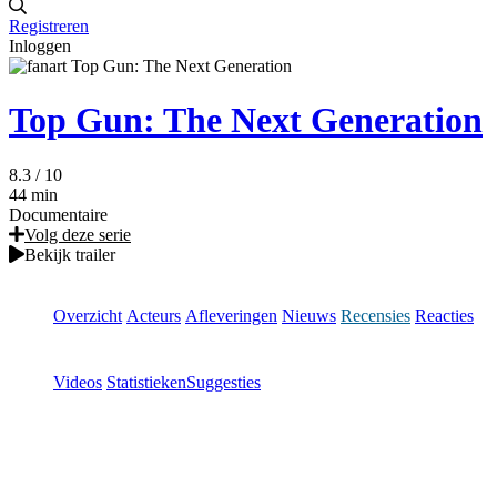
Registreren
Inloggen
Top Gun: The Next Generation
8.3
/ 10
44 min
Documentaire
Volg deze serie
Bekijk trailer
Overzicht
Acteurs
Afleveringen
Nieuws
Recensies
Reacties
Videos
Statistieken
Suggesties