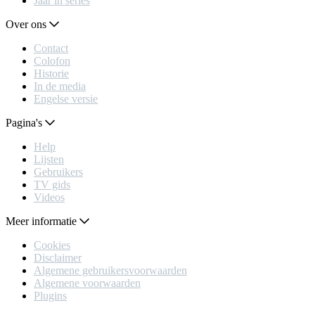
Jaar in series
Over ons
Contact
Colofon
Historie
In de media
Engelse versie
Pagina's
Help
Lijsten
Gebruikers
TV gids
Videos
Meer informatie
Cookies
Disclaimer
Algemene gebruikersvoorwaarden
Algemene voorwaarden
Plugins