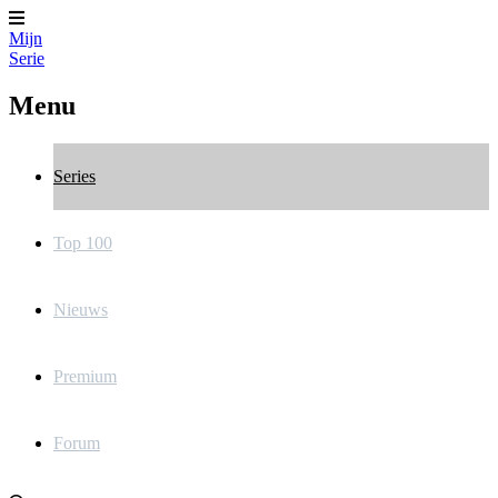
Mijn
Serie
Menu
Series
Top 100
Nieuws
Premium
Forum