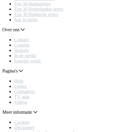
Top 50 dramaseries
Top 30 Nederlandse series
Top 30 Belgische series
Jaar in series
Over ons
Contact
Colofon
Historie
In de media
Engelse versie
Pagina's
Help
Lijsten
Gebruikers
TV gids
Videos
Meer informatie
Cookies
Disclaimer