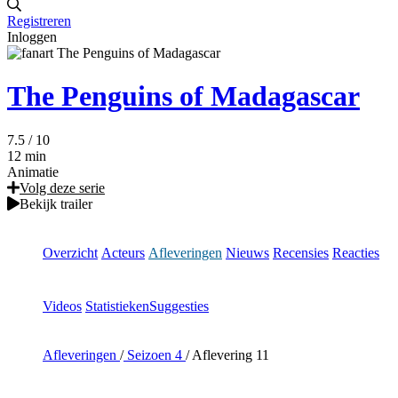
Registreren
Inloggen
The Penguins of Madagascar
7.5
/ 10
12 min
Animatie
Volg deze serie
Bekijk trailer
Overzicht
Acteurs
Afleveringen
Nieuws
Recensies
Reacties
Videos
Statistieken
Suggesties
Afleveringen
/
Seizoen 4
/
Aflevering 11