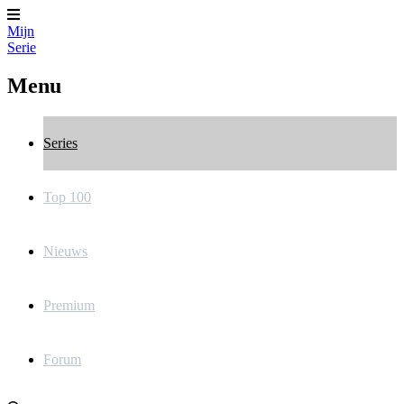
Mijn
Serie
Menu
Series
Top 100
Nieuws
Premium
Forum