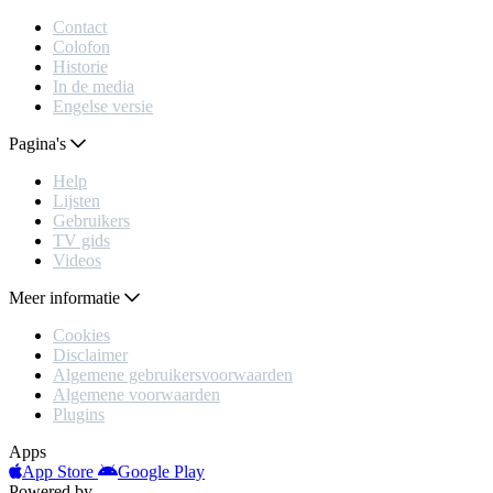
Contact
Colofon
Historie
In de media
Engelse versie
Pagina's
Help
Lijsten
Gebruikers
TV gids
Videos
Meer informatie
Cookies
Disclaimer
Algemene gebruikersvoorwaarden
Algemene voorwaarden
Plugins
Apps
App Store
Google Play
Powered by