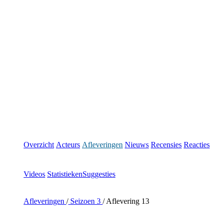
Overzicht
Acteurs
Afleveringen
Nieuws
Recensies
Reacties
Videos
Statistieken
Suggesties
Afleveringen
/
Seizoen 3
/
Aflevering 13