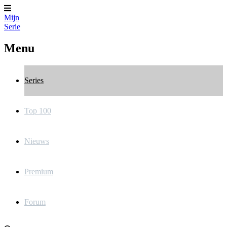
Mijn
Serie
Menu
Series
Top 100
Nieuws
Premium
Forum