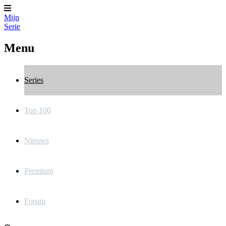
Mijn
Serie
Menu
Series
Top 100
Nieuws
Premium
Forum