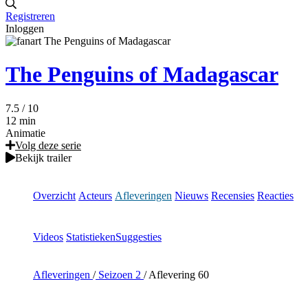
Registreren
Inloggen
The Penguins of Madagascar
7.5
/ 10
12 min
Animatie
Volg deze serie
Bekijk trailer
Overzicht
Acteurs
Afleveringen
Nieuws
Recensies
Reacties
Videos
Statistieken
Suggesties
Afleveringen
/
Seizoen 2
/
Aflevering 60