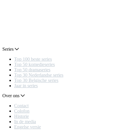
Series
Top 100 beste series
Top 50 komedieseries
Top 50 dramaseries
Top 30 Nederlandse series
Top 30 Belgische series
Jaar in series
Over ons
Contact
Colofon
Historie
In de media
Engelse versie