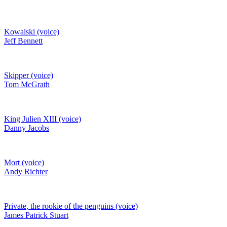
Kowalski (voice)
Jeff Bennett
Skipper (voice)
Tom McGrath
King Julien XIII (voice)
Danny Jacobs
Mort (voice)
Andy Richter
Private, the rookie of the penguins (voice)
James Patrick Stuart