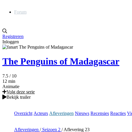
Forum
Registreren
Inloggen
The Penguins of Madagascar
7.5
/ 10
12 min
Animatie
Volg deze serie
Bekijk trailer
Overzicht
Acteurs
Afleveringen
Nieuws
Recensies
Reacties
Vi
Afleveringen
/
Seizoen 2
/
Aflevering 23