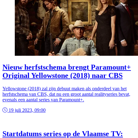
Nieuw herfstschema brengt Paramount+
Original Yellowstone (2018) naar CBS
Yellowstone (2018) zal zijn debuut maken als onderdeel van het
herfstschema van CBS, dat nu een groot aantal realityseries bevat,
evenals een aantal series van Paramount+.
19 juli 2023, 09:00
Startdatums series op de Vlaamse TV: