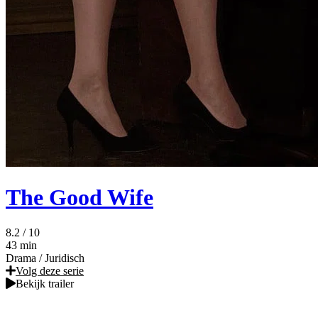
The Good Wife
8.2
/ 10
43 min
Drama
/
Juridisch
Volg deze serie
Bekijk trailer