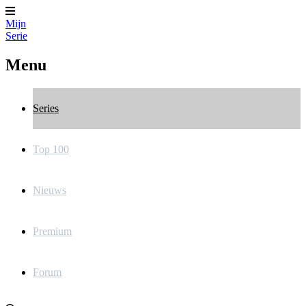
Mijn
Serie
Menu
Series
Top 100
Nieuws
Premium
Forum