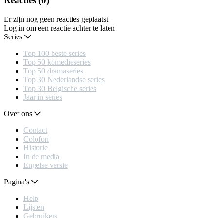
Reacties (0)
Er zijn nog geen reacties geplaatst.
Log in om een reactie achter te laten
Series
Top 100 beste series
Top 50 komedieseries
Top 50 dramaseries
Top 30 Nederlandse series
Top 30 Belgische series
Jaar in series
Over ons
Contact
Colofon
Historie
In de media
Engelse versie
Pagina's
Help
Lijsten
Gebruikers