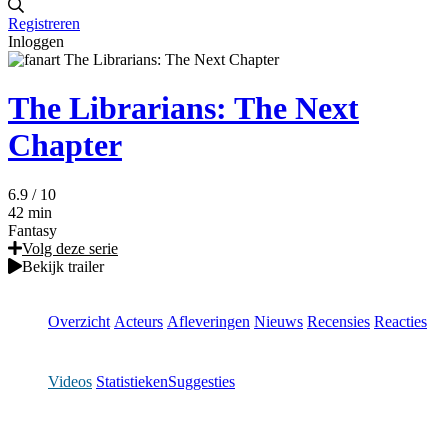
Registreren
Inloggen
The Librarians: The Next
Chapter
6.9
/ 10
42 min
Fantasy
Volg deze serie
Bekijk trailer
Overzicht
Acteurs
Afleveringen
Nieuws
Recensies
Reacties
Videos
Statistieken
Suggesties