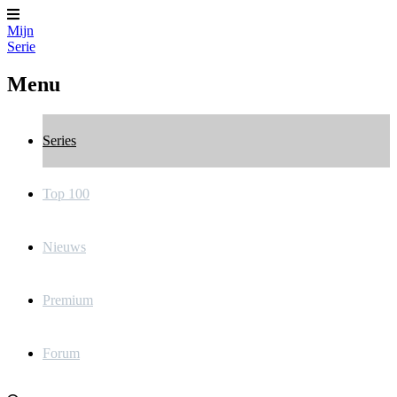
Mijn
Serie
Menu
Series
Top 100
Nieuws
Premium
Forum