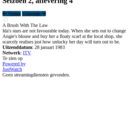
Seizoen 2, aflevering 4
Vorige
Volgende
A Brush With The Law
Ida's stars are not favourable today. When she sets out to change
Angie's blouse and buy her a floaty scarf at the local shop, she
scarcely realises just how unlucky her day will turn out to be.
Uitzenddatum
: 28 januari 1983
Netwerk
:
ITV
Te zien op
Powered by
JustWatch
Geen streamingdiensten gevonden.