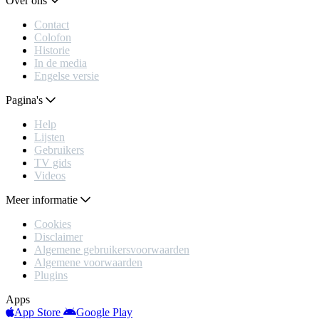
Over ons
Contact
Colofon
Historie
In de media
Engelse versie
Pagina's
Help
Lijsten
Gebruikers
TV gids
Videos
Meer informatie
Cookies
Disclaimer
Algemene gebruikersvoorwaarden
Algemene voorwaarden
Plugins
Apps
App Store
Google Play