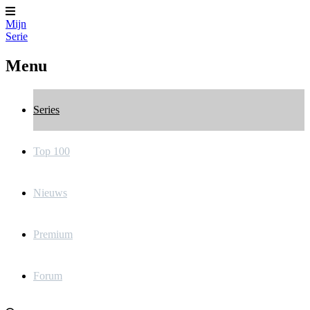
Mijn
Serie
Menu
Series
Top 100
Nieuws
Premium
Forum