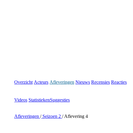
Overzicht
Acteurs
Afleveringen
Nieuws
Recensies
Reacties
Videos
Statistieken
Suggesties
Afleveringen
/
Seizoen 2
/
Aflevering 4