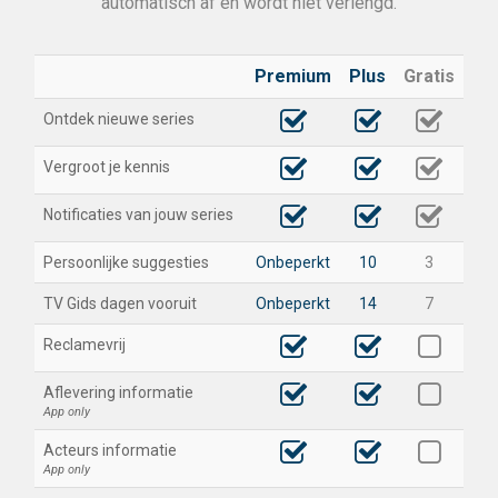
automatisch af en wordt niet verlengd.
Premium
Plus
Gratis
Ontdek nieuwe series
Vergroot je kennis
Notificaties van jouw series
Persoonlijke suggesties
Onbeperkt
10
3
TV Gids dagen vooruit
Onbeperkt
14
7
Reclamevrij
Aflevering informatie
App only
Acteurs informatie
App only