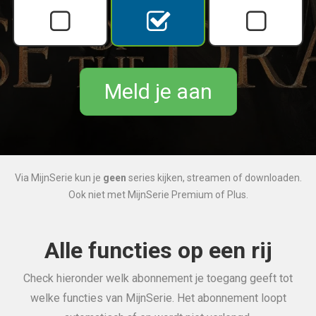
Meld je aan
Via MijnSerie kun je
geen
series kijken, streamen of downloaden.
Ook niet met MijnSerie Premium of Plus.
Alle functies op een rij
Check hieronder welk abonnement je toegang geeft tot
welke functies van MijnSerie. Het abonnement loopt