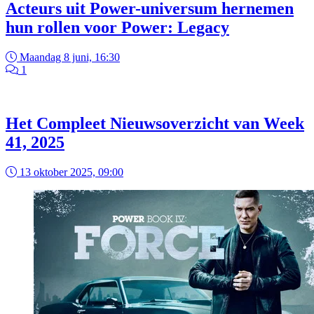
Acteurs uit Power-universum hernemen
hun rollen voor Power: Legacy
Maandag 8 juni, 16:30
1
Het Compleet Nieuwsoverzicht van Week
41, 2025
13 oktober 2025, 09:00