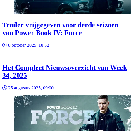
Trailer vrijgegeven voor derde seizoen
van Power Book IV: Force
8 oktober 2025, 18:52
Het Compleet Nieuwsoverzicht van Week
34, 2025
25 augustus 2025, 09:00