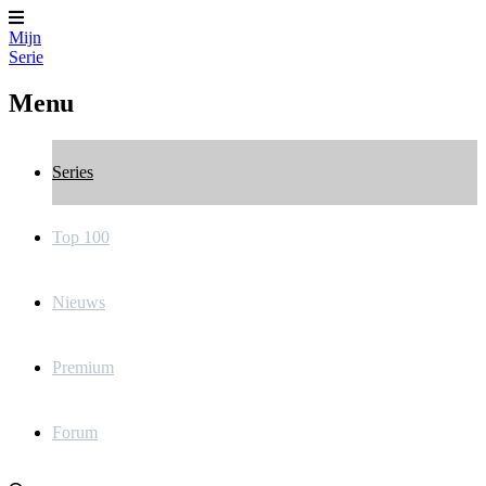
Mijn
Serie
Menu
Series
Top 100
Nieuws
Premium
Forum