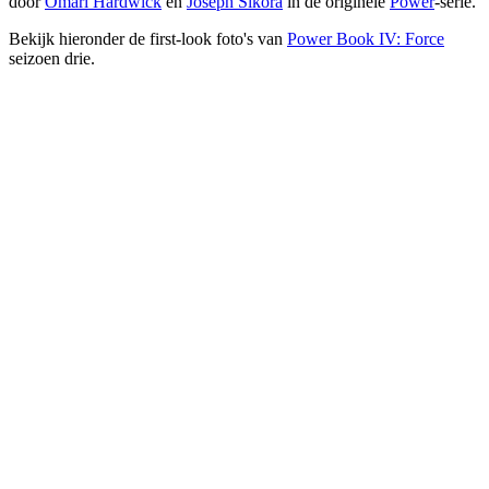
door
Omari Hardwick
en
Joseph Sikora
in de originele
Power
-serie.
Bekijk hieronder de first-look foto's van
Power Book IV: Force
seizoen drie.