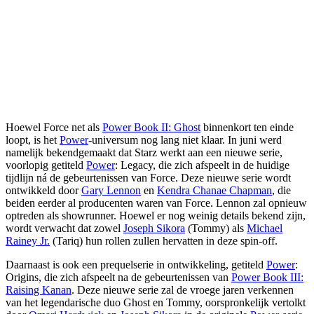
Hoewel Force net als
Power Book II: Ghost
binnenkort ten einde
loopt, is het
Power
-universum nog lang niet klaar. In juni werd
namelijk bekendgemaakt dat Starz werkt aan een nieuwe serie,
voorlopig getiteld
Power
: Legacy, die zich afspeelt in de huidige
tijdlijn ná de gebeurtenissen van Force. Deze nieuwe serie wordt
ontwikkeld door
Gary Lennon
en
Kendra Chanae Chapman
, die
beiden eerder al producenten waren van Force. Lennon zal opnieuw
optreden als showrunner. Hoewel er nog weinig details bekend zijn,
wordt verwacht dat zowel
Joseph Sikora
(Tommy) als
Michael
Rainey Jr.
(Tariq) hun rollen zullen hervatten in deze spin-off.
Daarnaast is ook een prequelserie in ontwikkeling, getiteld
Power
:
Origins, die zich afspeelt na de gebeurtenissen van
Power Book III:
Raising Kanan
. Deze nieuwe serie zal de vroege jaren verkennen
van het legendarische duo Ghost en Tommy, oorspronkelijk vertolkt