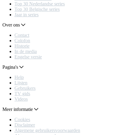
Top 30 Nederlandse series
Top 30 Belgische series
Jaar in series
Over ons
Contact
Colofon
Historie
In de media
Engelse versie
Pagina's
Help
Lijsten
Gebruikers
TV gids
Videos
Meer informatie
Cookies
Disclaimer
Algemene gebruikersvoorwaarden