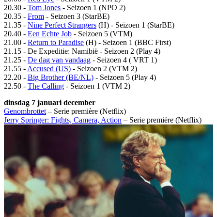
20.30 -
Tom Jones
- Seizoen 1 (NPO 2)
20.35 -
From
- Seizoen 3 (StarBE)
21.35 -
Nine Perfect Strangers
(H) - Seizoen 1 (StarBE)
20.40 -
Een Echte Job
- Seizoen 5 (VTM)
21.00 -
Return to Paradise
(H) - Seizoen 1 (BBC First)
21.15 - De Expeditie: Namibië - Seizoen 2 (Play 4)
21.25 -
De dag van vandaag
- Seizoen 4 ( VRT 1)
21.55 -
Accused (US)
- Seizoen 2 (VTM 2)
22.20 -
Big Brother (BE/NL)
- Seizoen 5 (Play 4)
22.50 -
The Calling
- Seizoen 1 (VTM 2)
dinsdag 7 januari december
Genombrottet
– Serie première (Netflix)
Jerry Springer: Fights, Camera, Action
– Serie première (Netflix)