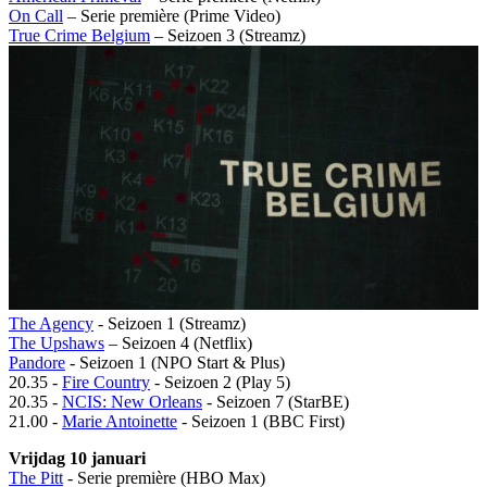
On Call
– Serie première (Prime Video)
True Crime Belgium
– Seizoen 3 (Streamz)
The Agency
- Seizoen 1 (Streamz)
The Upshaws
– Seizoen 4 (Netflix)
Pandore
- Seizoen 1 (NPO Start & Plus)
20.35 -
Fire Country
- Seizoen 2 (Play 5)
20.35 -
NCIS: New Orleans
- Seizoen 7 (StarBE)
21.00 -
Marie Antoinette
- Seizoen 1 (BBC First)
Vrijdag 10 januari
The Pitt
- Serie première (HBO Max)