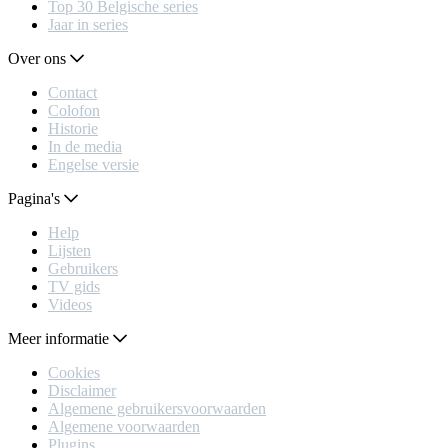
Top 30 Belgische series
Jaar in series
Over ons
Contact
Colofon
Historie
In de media
Engelse versie
Pagina's
Help
Lijsten
Gebruikers
TV gids
Videos
Meer informatie
Cookies
Disclaimer
Algemene gebruikersvoorwaarden
Algemene voorwaarden
Plugins