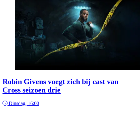
Robin Givens voegt zich bij cast van
Cross seizoen drie
Dinsdag, 16:00