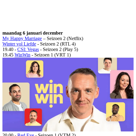
maandag 6 januari december
My Happy Marriage
– Seizoen 2 (Netflix)
Winter vol Liefde
- Seizoen 2 (RTL 4)
19.40 -
CSI: Vegas
- Seizoen 2 (Play 5)
19.45
WinWin
- Seizoen 1 (VRT 1)
20.00 -
Red Eye
- Seizoen 1 (VTM 2)