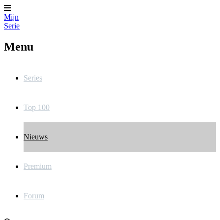
Mijn
Serie
Menu
Series
Top 100
Nieuws
Premium
Forum