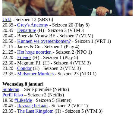
Urk!
- Seizoen 12 (SBS 6)
20.35 -
Grey's Anatomy
- Seizoen 20 (Play 5)
20.35 -
Departure
(H) - Seizoen 3 (VTM 3
20.40 - Boer zkt Vrouw BE - Seizoen 7 (VTM)
20.50 -
Kunnen we overeenkomen?
- Seizoen 1 (VRT 1)
21.15 - James & Co - Seizoen 1 (Play 4)
21.25 -
Het hoge noorden
- Seizoen 2 (NPO 1)
22.20 -
Friends
(H) - Seizoen 1 (Play 5)
22.30 - Magnum P.I. (H) - Seizoen 4 (VTM 3)
23.20 -
Condor
(H) - Seizoen 2 (VTM 3)
23.35 -
Midsomer Murders
- Seizoen 23 (NPO 1)
Woensdag 8 januari
Subteran
– Serie première (Netflix)
Perfil falso
– Seizoen 2 (Netflix)
18.50
#LikeMe
- Seizoen 5 (Ketnet)
20.45 -
Ik vraag het aan
- Seizoen 2 (VRT 1)
23.35 -
The Last Kingdom
(H) - Seizoen 5 (VTM 3)