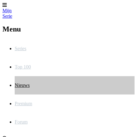
Mijn
Serie
Menu
Series
Top 100
Nieuws
Premium
Forum