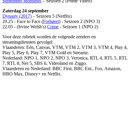
September Mornings
– Seizoen 2 (Prime Video)
Zaterdag 24 september
Dynasty (2017)
– Seizoen 5 (Netflix)
20.25 - Face to Face (
Forhøret
) - Seizoen 2 (NPO 3)
22.05 - (Irvine Welsh's)
Crime
- Seizoen 1 (NPO 2)
Voor deze rubriek worden de volgende zenders en
streamingdiensten gevolgd:
Vlaanderen: Eén, Canvas, VTM, VTM 2, VTM 3, VTM 4, Play 4,
Play 5, Play 6, Play 7, VTM Gold en Streamz.
Nederland: NPO 1, NPO 2, NPO 3, Veronica, RTL 4, RTL 5, RTL
7, RTL 8, Net 5, SBS 6, Videoland en Ziggo.
Vlaanderen en Nederland: BBC First, BBC Ent., Fox, Amazon,
HBO Max, Disney+ en Netflix.