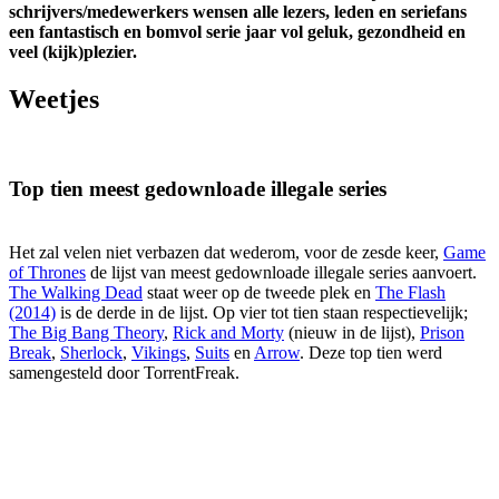
schrijvers/medewerkers wensen alle lezers, leden en seriefans
een fantastisch en bomvol serie jaar vol geluk, gezondheid en
veel (kijk)plezier.
Weetjes
Top tien meest gedownloade illegale series
Het zal velen niet verbazen dat wederom, voor de zesde keer,
Game
of Thrones
de lijst van meest gedownloade illegale series aanvoert.
The Walking Dead
staat weer op de tweede plek en
The Flash
(2014)
is de derde in de lijst. Op vier tot tien staan respectievelijk;
The Big Bang Theory
,
Rick and Morty
(nieuw in de lijst),
Prison
Break
,
Sherlock
,
Vikings
,
Suits
en
Arrow
. Deze top tien werd
samengesteld door TorrentFreak.