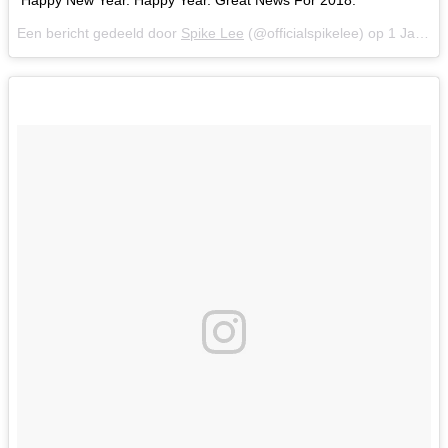
Een bericht gedeeld door
Spike Lee
(@officialspikelee) op
1 Jan 2018 om 3:09 (PST)