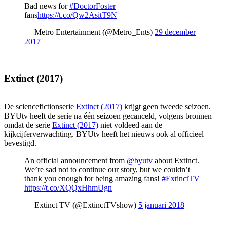
Bad news for
#DoctorFoster
fans
https://t.co/Qw2AsitT9N
— Metro Entertainment (@Metro_Ents)
29 december
2017
Extinct (2017)
De sciencefictionserie
Extinct (2017)
krijgt geen tweede seizoen.
BYUtv heeft de serie na één seizoen gecanceld, volgens bronnen
omdat de serie
Extinct (2017)
niet voldeed aan de
kijkcijferverwachting. BYUtv heeft het nieuws ook al officieel
bevestigd.
An official announcement from
@byutv
about Extinct.
We’re sad not to continue our story, but we couldn’t
thank you enough for being amazing fans!
#ExtinctTV
https://t.co/XQQxHhmUgn
— Extinct TV (@ExtinctTVshow)
5 januari 2018