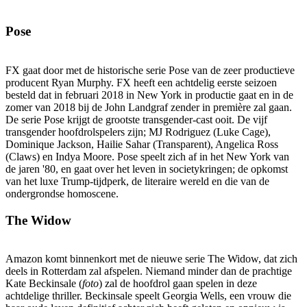
Pose
FX gaat door met de historische serie Pose van de zeer productieve
producent Ryan Murphy. FX heeft een achtdelig eerste seizoen
besteld dat in februari 2018 in New York in productie gaat en in de
zomer van 2018 bij de John Landgraf zender in première zal gaan.
De serie Pose krijgt de grootste transgender-cast ooit. De vijf
transgender hoofdrolspelers zijn; MJ Rodriguez (Luke Cage),
Dominique Jackson, Hailie Sahar (Transparent), Angelica Ross
(Claws) en Indya Moore. Pose speelt zich af in het New York van
de jaren '80, en gaat over het leven in societykringen; de opkomst
van het luxe Trump-tijdperk, de literaire wereld en die van de
ondergrondse homoscene.
The Widow
Amazon komt binnenkort met de nieuwe serie The Widow, dat zich
deels in Rotterdam zal afspelen. Niemand minder dan de prachtige
Kate Beckinsale (
foto
) zal de hoofdrol gaan spelen in deze
achtdelige thriller. Beckinsale speelt Georgia Wells, een vrouw die