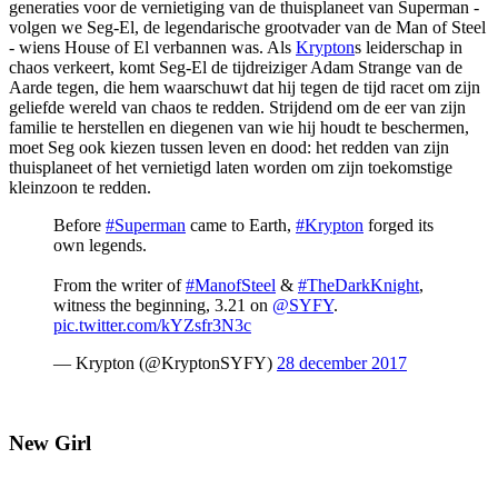
generaties voor de vernietiging van de thuisplaneet van Superman -
volgen we Seg-El, de legendarische grootvader van de Man of Steel
- wiens House of El verbannen was. Als
Krypton
s leiderschap in
chaos verkeert, komt Seg-El de tijdreiziger Adam Strange van de
Aarde tegen, die hem waarschuwt dat hij tegen de tijd racet om zijn
geliefde wereld van chaos te redden. Strijdend om de eer van zijn
familie te herstellen en diegenen van wie hij houdt te beschermen,
moet Seg ook kiezen tussen leven en dood: het redden van zijn
thuisplaneet of het vernietigd laten worden om zijn toekomstige
kleinzoon te redden.
Before
#Superman
came to Earth,
#Krypton
forged its
own legends.
From the writer of
#ManofSteel
&
#TheDarkKnight
,
witness the beginning, 3.21 on
@SYFY
.
pic.twitter.com/kYZsfr3N3c
— Krypton (@KryptonSYFY)
28 december 2017
New Girl