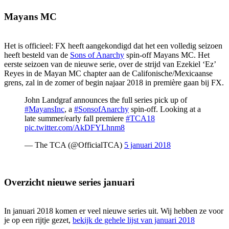
Mayans MC
Het is officieel: FX heeft aangekondigd dat het een volledig seizoen
heeft besteld van de
Sons of Anarchy
spin-off Mayans MC. Het
eerste seizoen van de nieuwe serie, over de strijd van Ezekiel ‘Ez’
Reyes in de Mayan MC chapter aan de Califonische/Mexicaanse
grens, zal in de zomer of begin najaar 2018 in première gaan bij FX.
John Landgraf announces the full series pick up of
#MayansInc
, a
#SonsofAnarchy
spin-off. Looking at a
late summer/early fall premiere
#TCA18
pic.twitter.com/AkDFYLhnm8
— The TCA (@OfficialTCA)
5 januari 2018
Overzicht nieuwe series januari
In januari 2018 komen er veel nieuwe series uit. Wij hebben ze voor
je op een rijtje gezet,
bekijk de gehele lijst van januari 2018