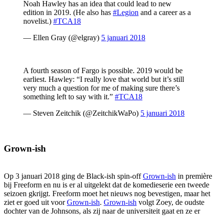
Noah Hawley has an idea that could lead to new
edition in 2019. (He also has
#Legion
and a career as a
novelist.)
#TCA18
— Ellen Gray (@elgray)
5 januari 2018
A fourth season of Fargo is possible. 2019 would be
earliest. Hawley: “I really love that world but it’s still
very much a question for me of making sure there’s
something left to say with it.”
#TCA18
— Steven Zeitchik (@ZeitchikWaPo)
5 januari 2018
Grown-ish
Op 3 januari 2018 ging de Black-ish spin-off
Grown-ish
in première
bij Freeform en nu is er al uitgelekt dat de komedieserie een tweede
seizoen gkrijgt. Freeform moet het nieuws nog bevestigen, maar het
ziet er goed uit voor
Grown-ish
.
Grown-ish
volgt Zoey, de oudste
dochter van de Johnsons, als zij naar de universiteit gaat en ze er