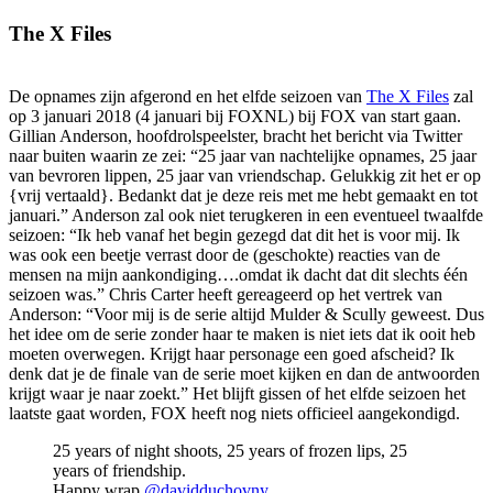
The X Files
De opnames zijn afgerond en het elfde seizoen van
The X Files
zal
op 3 januari 2018 (4 januari bij FOXNL) bij FOX van start gaan.
Gillian Anderson, hoofdrolspeelster, bracht het bericht via Twitter
naar buiten waarin ze zei: “25 jaar van nachtelijke opnames, 25 jaar
van bevroren lippen, 25 jaar van vriendschap. Gelukkig zit het er op
{vrij vertaald}. Bedankt dat je deze reis met me hebt gemaakt en tot
januari.” Anderson zal ook niet terugkeren in een eventueel twaalfde
seizoen: “Ik heb vanaf het begin gezegd dat dit het is voor mij. Ik
was ook een beetje verrast door de (geschokte) reacties van de
mensen na mijn aankondiging….omdat ik dacht dat dit slechts één
seizoen was.” Chris Carter heeft gereageerd op het vertrek van
Anderson: “Voor mij is de serie altijd Mulder & Scully geweest. Dus
het idee om de serie zonder haar te maken is niet iets dat ik ooit heb
moeten overwegen. Krijgt haar personage een goed afscheid? Ik
denk dat je de finale van de serie moet kijken en dan de antwoorden
krijgt waar je naar zoekt.” Het blijft gissen of het elfde seizoen het
laatste gaat worden, FOX heeft nog niets officieel aangekondigd.
25 years of night shoots, 25 years of frozen lips, 25
years of friendship.
Happy wrap
@davidduchovny
.