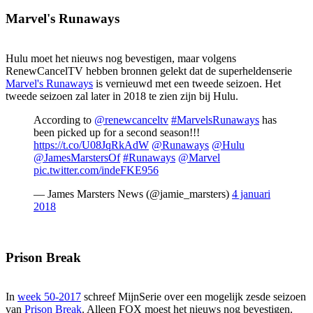
Marvel's Runaways
Hulu moet het nieuws nog bevestigen, maar volgens
RenewCancelTV hebben bronnen gelekt dat de superheldenserie
Marvel's Runaways
is vernieuwd met een tweede seizoen. Het
tweede seizoen zal later in 2018 te zien zijn bij Hulu.
According to
@renewcanceltv
#MarvelsRunaways
has
been picked up for a second season!!!
https://t.co/U08JqRkAdW
@Runaways
@Hulu
@JamesMarstersOf
#Runaways
@Marvel
pic.twitter.com/indeFKE956
— James Marsters News (@jamie_marsters)
4 januari
2018
Prison Break
In
week 50-2017
schreef MijnSerie over een mogelijk zesde seizoen
van
Prison Break
. Alleen FOX moest het nieuws nog bevestigen.