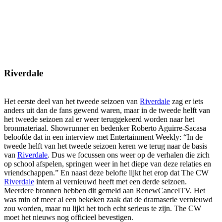
Riverdale
Het eerste deel van het tweede seizoen van
Riverdale
zag er iets
anders uit dan de fans gewend waren, maar in de tweede helft van
het tweede seizoen zal er weer teruggekeerd worden naar het
bronmateriaal. Showrunner en bedenker Roberto Aguirre-Sacasa
beloofde dat in een interview met Entertainment Weekly: “In de
tweede helft van het tweede seizoen keren we terug naar de basis
van
Riverdale
. Dus we focussen ons weer op de verhalen die zich
op school afspelen, springen weer in het diepe van deze relaties en
vriendschappen.” En naast deze belofte lijkt het erop dat The CW
Riverdale
intern al vernieuwd heeft met een derde seizoen.
Meerdere bronnen hebben dit gemeld aan RenewCancelTV. Het
was min of meer al een bekeken zaak dat de dramaserie vernieuwd
zou worden, maar nu lijkt het toch echt serieus te zijn. The CW
moet het nieuws nog officieel bevestigen.