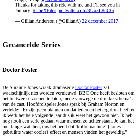
Thanks for taking this ride with me and I’ll see you in
January!
#TheXFiles
pic.twitter.com/3Uu3L8uC6i
— Gillian Anderson (@GillianA)
22 december 2017
Gecancelde Series
Doctor Foster
De Suranne Jones wraak-dramaserie
Doctor Foster
zal
waarschijnlijk niet worden vernieuwd. BBC One heeft besloten om
het bij twee seizoenen te laten, mede vanwege de drukke schema’s
van de cast. Hoofdrolspeler Jones sprak bij Graham Norton en
vertelde: “Er zijn geen plannen omdat iedereen het erg druk heeft en
ik werk het hele volgende jaar dus ik weet het gewoon niet. Ik heb
nog nooit een serie gedaan waar mensen zo achter staan. Je kan het
niet binge-watchen, dus het heeft dat ‘koffiemachine’ {Jones
gebruikte water cooler} effect en mensen vinden het geweldig.”