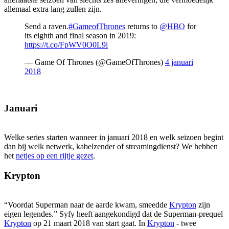
allemaal extra lang zullen zijn.
Send a raven.
#GameofThrones
returns to
@HBO
for
its eighth and final season in 2019:
https://t.co/FpWV0O0L9i
— Game Of Thrones (@GameOfThrones)
4 januari
2018
Januari
Welke series starten wanneer in januari 2018 en welk seizoen begint
dan bij welk netwerk, kabelzender of streamingdienst? We hebben
het
netjes op een rijtje gezet
.
Krypton
“Voordat Superman naar de aarde kwam, smeedde
Krypton
zijn
eigen legendes.” Syfy heeft aangekondigd dat de Superman-prequel
Krypton
op 21 maart 2018 van start gaat. In
Krypton
- twee