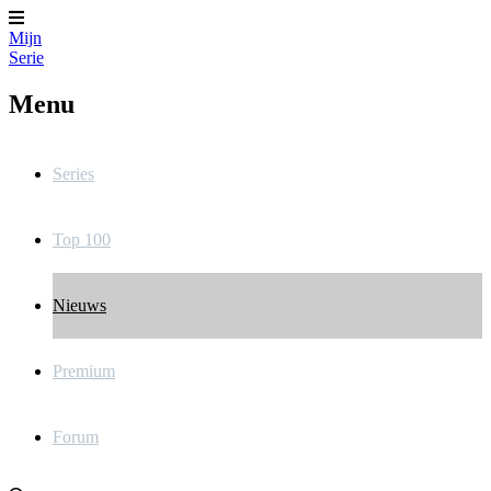
Mijn
Serie
Menu
Series
Top 100
Nieuws
Premium
Forum