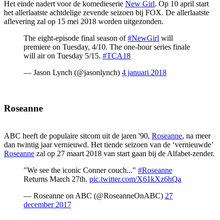
Het einde nadert voor de komedieserie
New Girl
. Op 10 april start
het allerlaatste achtdelige zevende seizoen bij FOX. De allerlaatste
aflevering zal op 15 mei 2018 worden uitgezonden.
The eight-episode final season of
#NewGirl
will
premiere on Tuesday, 4/10. The one-hour series finale
will air on Tuesday 5/15.
#TCA18
— Jason Lynch (@jasonlynch)
4 januari 2018
Roseanne
ABC heeft de populaire sitcom uit de jaren '90,
Roseanne
, na meer
dan twintig jaar vernieuwd. Het tiende seizoen van de ‘vernieuwde’
Roseanne
zal op 27 maart 2018 van start gaan bij de Alfabet-zender.
"We see the iconic Conner couch..."
#Roseanne
Returns March 27th.
pic.twitter.com/X61kXz6hQa
— Roseanne on ABC (@RoseanneOnABC)
27
december 2017