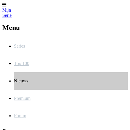
Mijn
Serie
Menu
Series
Top 100
Nieuws
Premium
Forum