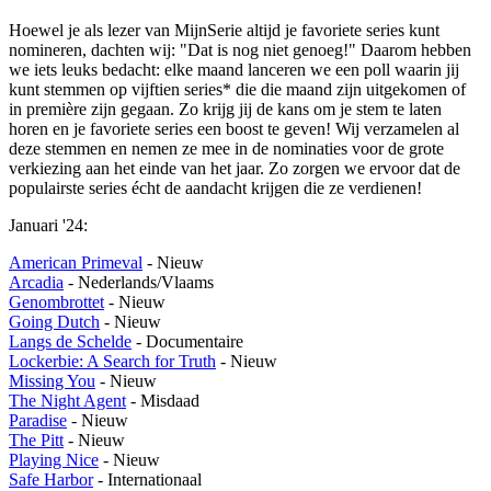
Hoewel je als lezer van MijnSerie altijd je favoriete series kunt
nomineren, dachten wij: "Dat is nog niet genoeg!" Daarom hebben
we iets leuks bedacht: elke maand lanceren we een poll waarin jij
kunt stemmen op vijftien series* die die maand zijn uitgekomen of
in première zijn gegaan. Zo krijg jij de kans om je stem te laten
horen en je favoriete series een boost te geven! Wij verzamelen al
deze stemmen en nemen ze mee in de nominaties voor de grote
verkiezing aan het einde van het jaar. Zo zorgen we ervoor dat de
populairste series écht de aandacht krijgen die ze verdienen!
Januari '24:
American Primeval
- Nieuw
Arcadia
- Nederlands/Vlaams
Genombrottet
- Nieuw
Going Dutch
- Nieuw
Langs de Schelde
- Documentaire
Lockerbie: A Search for Truth
- Nieuw
Missing You
- Nieuw
The Night Agent
- Misdaad
Paradise
- Nieuw
The Pitt
- Nieuw
Playing Nice
- Nieuw
Safe Harbor
- Internationaal