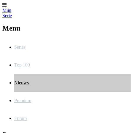
Mijn
Serie
Menu
Series
Top 100
Nieuws
Premium
Forum