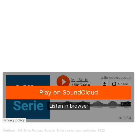
MijnSerie
·
MijnSerie Podcast Special: Serie van het jaar verkiezing 2022