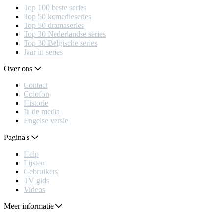
Top 100 beste series
Top 50 komedieseries
Top 50 dramaseries
Top 30 Nederlandse series
Top 30 Belgische series
Jaar in series
Over ons
Contact
Colofon
Historie
In de media
Engelse versie
Pagina's
Help
Lijsten
Gebruikers
TV gids
Videos
Meer informatie