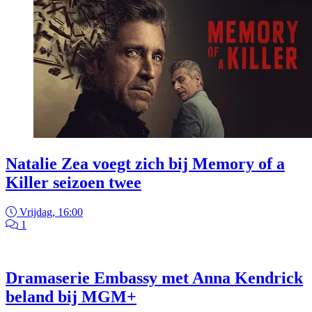
Natalie Zea voegt zich bij Memory of a
Killer seizoen twee
Vrijdag, 16:00
1
Dramaserie Embassy met Anna Kendrick
beland bij MGM+