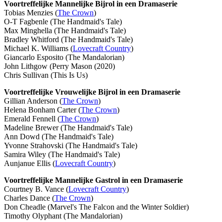
Voortreffelijke Mannelijke Bijrol in een Dramaserie
Tobias Menzies (
The Crown
)
O-T Fagbenle (The Handmaid's Tale)
Max Minghella (The Handmaid's Tale)
Bradley Whitford (The Handmaid's Tale)
Michael K. Williams (
Lovecraft Country
)
Giancarlo Esposito (The Mandalorian)
John Lithgow (Perry Mason (2020)
Chris Sullivan (This Is Us)
Voortreffelijke Vrouwelijke Bijrol in een Dramaserie
Gillian Anderson (
The Crown
)
Helena Bonham Carter (
The Crown
)
Emerald Fennell (
The Crown
)
Madeline Brewer (The Handmaid's Tale)
Ann Dowd (The Handmaid's Tale)
Yvonne Strahovski (The Handmaid's Tale)
Samira Wiley (The Handmaid's Tale)
Aunjanue Ellis (
Lovecraft Country
)
Voortreffelijke Mannelijke Gastrol in een Dramaserie
Courtney B. Vance (
Lovecraft Country
)
Charles Dance (
The Crown
)
Don Cheadle (Marvel's The Falcon and the Winter Soldier)
Timothy Olyphant (The Mandalorian)