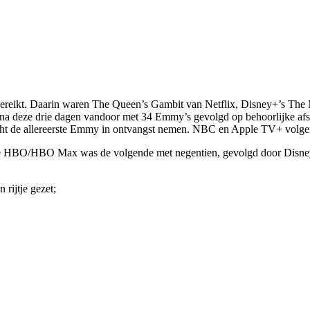
tgereikt. Daarin waren The Queen’s Gambit van Netflix, Disney+’s Th
 na deze drie dagen vandoor met 34 Emmy’s gevolgd op behoorlijke afs
 allereerste Emmy in ontvangst nemen. NBC en Apple TV+ volgen m
rde HBO/HBO Max was de volgende met negentien, gevolgd door Disney
 rijtje gezet;