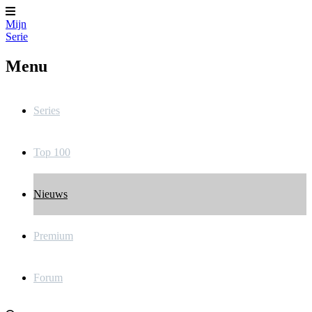
Mijn
Serie
Menu
Series
Top 100
Nieuws
Premium
Forum