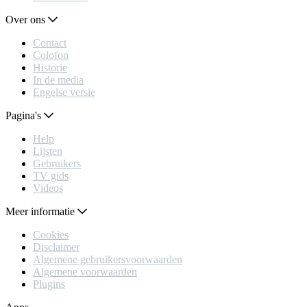
Over ons
Contact
Colofon
Historie
In de media
Engelse versie
Pagina's
Help
Lijsten
Gebruikers
TV gids
Videos
Meer informatie
Cookies
Disclaimer
Algemene gebruikersvoorwaarden
Algemene voorwaarden
Plugins