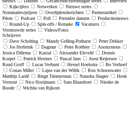
nieuws
Datums
Gecancelde/Beëindigde series
Interview
Kijkcijfers
Netwerken
Nieuwe series
Nominaties/prijzen
Overlijdensberichten
Partnerartikel
Pilots
Podcast
Poll
Première datums
Productienieuws
Round-Up
Spin-offs / Remake
Vacatures
Vernieuwde series
Videos/Fotos
Schrijvers
Dave Scholting
Mandy Gelling-Potharst
Peter Dekker
Jos Herbrink
Dagmar
Peter Rotthier
Anonymous
Jessica Dillema
Karzal
Alexander Eleveld
Dennis
Korpel
Patrick Hermes
Pascal Jans
Joost Reijersen
Ruud Groff
Lucas Verbunt
Hessel Hoekstra
Bo Verhoef
Conan Miller
Lajea van der Willik
Ron Schoonwater
Matthijs Lardé
Birgit Timmerman
Natasha Slagter
Henk
Vernout
Nico Hoeijmans
Sam Blaauboer
Nienke de
Boode
Wichita van Rijkom