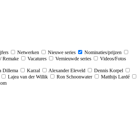
jfers
Netwerken
Nieuwe series
Nominaties/prijzen
 / Remake
Vacatures
Vernieuwde series
Videos/Fotos
a Dillema
Karzal
Alexander Eleveld
Dennis Korpel
Lajea van der Willik
Ron Schoonwater
Matthijs Lardé
kom