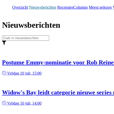
Overzicht
Nieuwsberichten
Recensies
Columns
Meest gelezen
Nieuwsberichten
Postume Emmy-nominatie voor Rob Reiner
Vrijdag 10 juli, 15:00
Widow's Bay leidt categorie nieuwe serie
Vrijdag 10 juli, 14:00