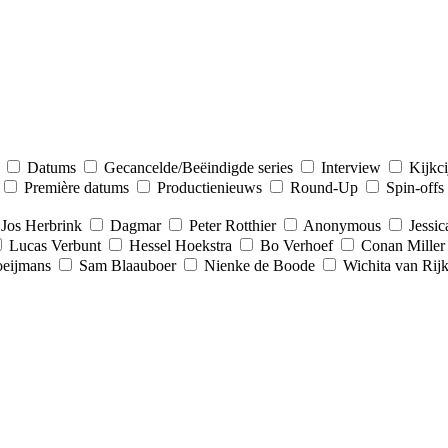
Datums
Gecancelde/Beëindigde series
Interview
Kijkci
Première datums
Productienieuws
Round-Up
Spin-offs
Jos Herbrink
Dagmar
Peter Rotthier
Anonymous
Jessic
Lucas Verbunt
Hessel Hoekstra
Bo Verhoef
Conan Miller
eijmans
Sam Blaauboer
Nienke de Boode
Wichita van Rij