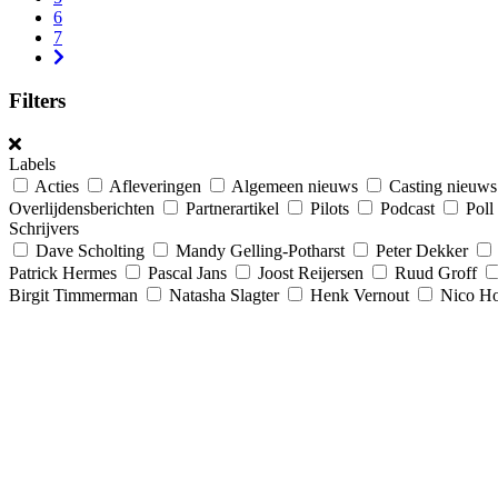
6
7
Filters
Labels
Acties
Afleveringen
Algemeen nieuws
Casting nieuws
Overlijdensberichten
Partnerartikel
Pilots
Podcast
Poll
Schrijvers
Dave Scholting
Mandy Gelling-Potharst
Peter Dekker
Patrick Hermes
Pascal Jans
Joost Reijersen
Ruud Groff
Birgit Timmerman
Natasha Slagter
Henk Vernout
Nico Ho