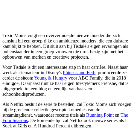
Toxic Moms volgt een oververmoeide nieuwe moeder die zich
aansluit bij een groep rijke en ambitieuze moeders, die een duistere
kant blijkt te hebben. Dit sluit aan bij Tisdale's eigen ervaringen als
buitenstaander in een groep vrouwen die druk bezig zijn met het
opbouwen van merken en creatieve projecten.
Voor Tisdale is dit een interessante stap in haar carrière. Naast haar
werk als stemacteur in Disney's
Phineas and Ferb
, produceerde ze
eerder de sitcom
Young & Hungry
voor ABC Family, die in 2018
eindigde. Daarnaast runt ze haar eigen lifestylemerk Frenshe, dat is
uitgegroeid tot een blog en een lijn van haar- en
schoonheidsproducten.
Als Netflix besluit de serie te bestellen, zal Toxic Moms zich voegen
bij de groeiende collectie gescripte komedies van de
streamingdienst, waaronder recente titels als
Running Point
en
The
Four Seasons
. De komende tijd zal Netflix ook nieuwe series als I
Suck at Girls en A Hundred Percent uitbrengen.