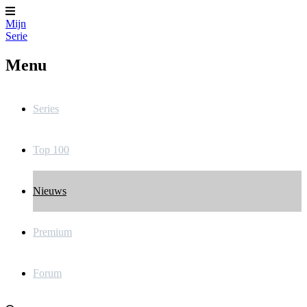
Mijn
Serie
Menu
Series
Top 100
Nieuws
Premium
Forum