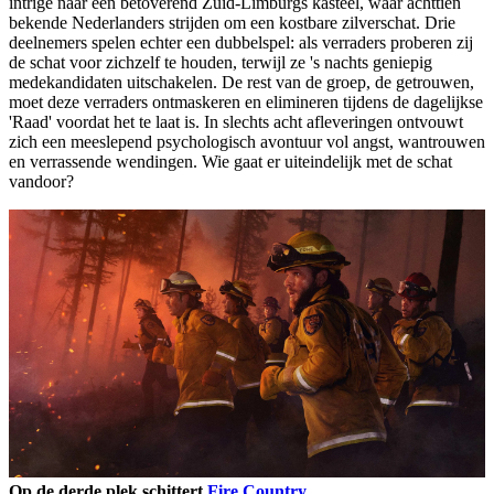
intrige naar een betoverend Zuid-Limburgs kasteel, waar achttien
bekende Nederlanders strijden om een kostbare zilverschat. Drie
deelnemers spelen echter een dubbelspel: als verraders proberen zij
de schat voor zichzelf te houden, terwijl ze 's nachts geniepig
medekandidaten uitschakelen. De rest van de groep, de getrouwen,
moet deze verraders ontmaskeren en elimineren tijdens de dagelijkse
'Raad' voordat het te laat is. In slechts acht afleveringen ontvouwt
zich een meeslepend psychologisch avontuur vol angst, wantrouwen
en verrassende wendingen. Wie gaat er uiteindelijk met de schat
vandoor?
Op de derde plek schittert
Fire Country
.