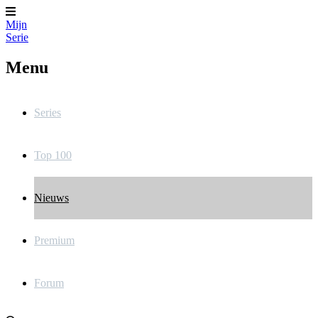
Mijn
Serie
Menu
Series
Top 100
Nieuws
Premium
Forum