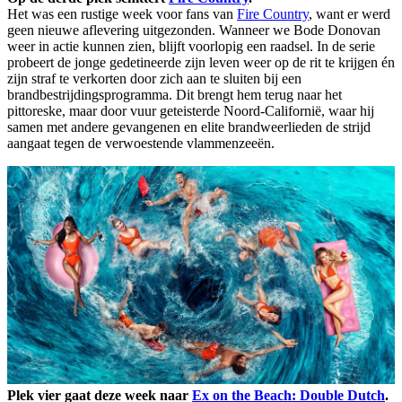
Het was een rustige week voor fans van
Fire Country
, want er werd
geen nieuwe aflevering uitgezonden. Wanneer we Bode Donovan
weer in actie kunnen zien, blijft voorlopig een raadsel. In de serie
probeert de jonge gedetineerde zijn leven weer op de rit te krijgen én
zijn straf te verkorten door zich aan te sluiten bij een
brandbestrijdingsprogramma. Dit brengt hem terug naar het
pittoreske, maar door vuur geteisterde Noord-Californië, waar hij
samen met andere gevangenen en elite brandweerlieden de strijd
aangaat tegen de verwoestende vlammenzeeën.
Plek vier gaat deze week naar
Ex on the Beach: Double Dutch
.