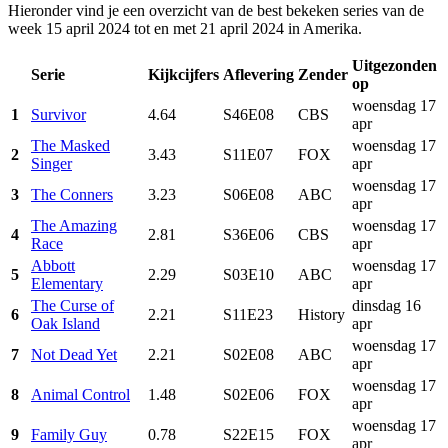
Hieronder vind je een overzicht van de best bekeken series van de
week 15 april 2024 tot en met 21 april 2024 in Amerika.
Uitgezonden
Serie
Kijkcijfers
Aflevering
Zender
op
woensdag 17
1
Survivor
4.64
S46E08
CBS
apr
The Masked
woensdag 17
2
3.43
S11E07
FOX
Singer
apr
woensdag 17
3
The Conners
3.23
S06E08
ABC
apr
The Amazing
woensdag 17
4
2.81
S36E06
CBS
Race
apr
Abbott
woensdag 17
5
2.29
S03E10
ABC
Elementary
apr
The Curse of
dinsdag 16
6
2.21
S11E23
History
Oak Island
apr
woensdag 17
7
Not Dead Yet
2.21
S02E08
ABC
apr
woensdag 17
8
Animal Control
1.48
S02E06
FOX
apr
woensdag 17
9
Family Guy
0.78
S22E15
FOX
apr