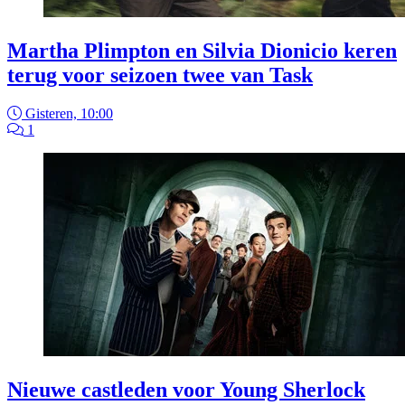
Martha Plimpton en Silvia Dionicio keren
terug voor seizoen twee van Task
Gisteren, 10:00
1
Nieuwe castleden voor Young Sherlock