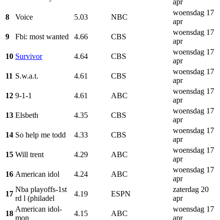
apr
woensdag 17
8
Voice
5.03
NBC
apr
woensdag 17
9
Fbi: most wanted
4.66
CBS
apr
woensdag 17
10
Survivor
4.64
CBS
apr
woensdag 17
11
S.w.a.t.
4.61
CBS
apr
woensdag 17
12
9-1-1
4.61
ABC
apr
woensdag 17
13
Elsbeth
4.35
CBS
apr
woensdag 17
14
So help me todd
4.33
CBS
apr
woensdag 17
15
Will trent
4.29
ABC
apr
woensdag 17
16
American idol
4.24
ABC
apr
Nba playoffs-1st
zaterdag 20
17
4.19
ESPN
rd l (philadel
apr
American idol-
woensdag 17
18
4.15
ABC
mon
apr