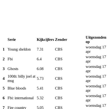
Uitgezonden
Serie
Kijkcijfers
Zender
op
woensdag 17
1
Young sheldon
7.31
CBS
apr
woensdag 17
2
Fbi
6.4
CBS
apr
woensdag 17
3
Ghosts
6.08
CBS
apr
100th: billy joel at
woensdag 17
4
5.73
CBS
msg
apr
woensdag 17
5
Blue bloods
5.41
CBS
apr
woensdag 17
6
Fbi: international
5.32
CBS
apr
woensdag 17
7
Fire country
5.05
CBS