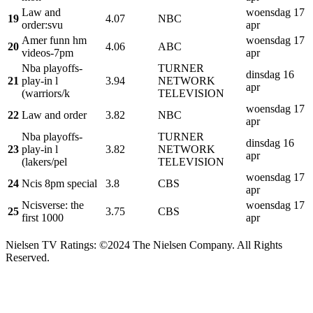
Law and
woensdag 17
19
4.07
NBC
order:svu
apr
Amer funn hm
woensdag 17
20
4.06
ABC
videos-7pm
apr
Nba playoffs-
TURNER
dinsdag 16
21
play-in l
3.94
NETWORK
apr
(warriors/k
TELEVISION
woensdag 17
22
Law and order
3.82
NBC
apr
Nba playoffs-
TURNER
dinsdag 16
23
play-in l
3.82
NETWORK
apr
(lakers/pel
TELEVISION
woensdag 17
24
Ncis 8pm special
3.8
CBS
apr
Ncisverse: the
woensdag 17
25
3.75
CBS
first 1000
apr
Nielsen TV Ratings: ©2024 The Nielsen Company. All Rights
Reserved.