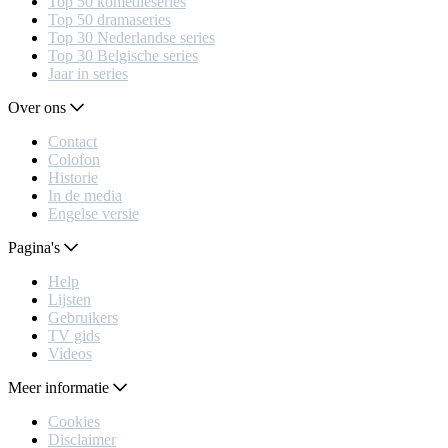
Top 50 komedieseries
Top 50 dramaseries
Top 30 Nederlandse series
Top 30 Belgische series
Jaar in series
Over ons
Contact
Colofon
Historie
In de media
Engelse versie
Pagina's
Help
Lijsten
Gebruikers
TV gids
Videos
Meer informatie
Cookies
Disclaimer