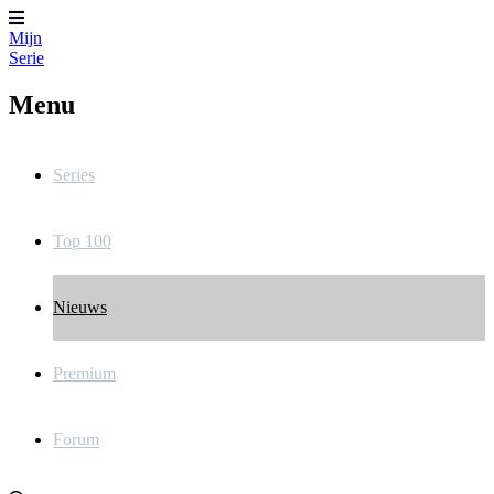
Mijn
Serie
Menu
Series
Top 100
Nieuws
Premium
Forum