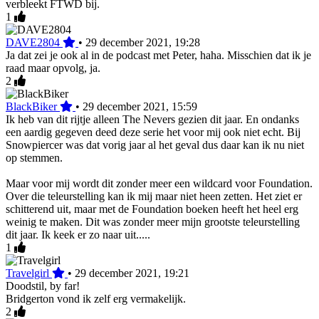
verbleekt FTWD bij.
1
DAVE2804
•
29 december 2021, 19:28
Ja dat zei je ook al in de podcast met Peter, haha. Misschien dat ik je
raad maar opvolg, ja.
2
BlackBiker
•
29 december 2021, 15:59
Ik heb van dit rijtje alleen The Nevers gezien dit jaar. En ondanks
een aardig gegeven deed deze serie het voor mij ook niet echt. Bij
Snowpiercer was dat vorig jaar al het geval dus daar kan ik nu niet
op stemmen.
Maar voor mij wordt dit zonder meer een wildcard voor Foundation.
Over die teleurstelling kan ik mij maar niet heen zetten. Het ziet er
schitterend uit, maar met de Foundation boeken heeft het heel erg
weinig te maken. Dit was zonder meer mijn grootste teleurstelling
dit jaar. Ik keek er zo naar uit.....
1
Travelgirl
•
29 december 2021, 19:21
Doodstil, by far!
Bridgerton vond ik zelf erg vermakelijk.
2