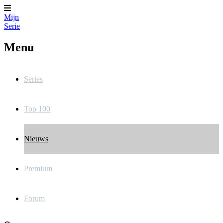
Mijn
Serie
Menu
Series
Top 100
Nieuws
Premium
Forum