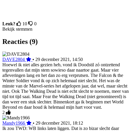
Leuk?
10
0
Bekijk stemmen
Reacties (9)
DAVE2804
•
29 december 2021, 14:50
Hoewel ik niet alles gezien heb, vond ik Doodstil zó ontzettend
tegenvallen dat mijn stem sowieso daar naartoe gaat. Maar vier
afleveringen lang en het dan zo erg verprutsen. The Falcon & the
Winter Soldier vond ik op zich helemaal niet slecht. Het was de
minste van de Marvel-series het afgelopen jaar, dat wel, maar slecht
niet. Ook The Walking Dead is niet echt slecht te noemen, meer van
tijd tot tijd saai. Maar Fear the Walking Dead (niet genomineerd) is
dan weer een stuk slechter. Binnenkort ga ik beginnen met World
Beyond en daar houd ik helemaal mijn hart voor vast.
2
Mandy1966
•
29 december 2021, 18:12
Ik zou TWD: WB links laten liggen. Dat is zo bizar slecht daar