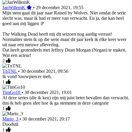
JanWillemK
•
29 december 2021, 19:55
Mijn stem gaat dit jaar naar Raised by Wolves. Niet omdat de serie
slecht was, maar ik had er meer van verwacht. En ja, dat kan heel
goed aan mij liggen :P
The Walking Dead heeft mij dit seizoen nog aardig verrast!
Normaliter stem ik op die serie maar dit jaar keek ik elke keer weer
uit naar een nieuwe aflevering.
Dat heeft grotendeels met Jeffrey Dean Morgan (Negan) te maken.
Wat een acteur!
2
TnTNL
•
30 december 2021, 09:56
Ik vond Snowpiercer meh.
1
TimGo10
•
30 december 2021, 19:01
Al deze series (die ik ken) zijn mij juist beter bevallen dan verwacht,
dus ik heb geen idee hoe ik ga stemmen in deze categorie
1
Mario_3
•
30 december 2021, 20:17
Doodstil
1