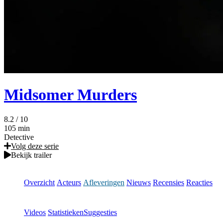
Midsomer Murders
8.2
/ 10
105 min
Detective
Volg deze serie
Bekijk trailer
Overzicht
Acteurs
Afleveringen
Nieuws
Recensies
Reacties
Videos
Statistieken
Suggesties