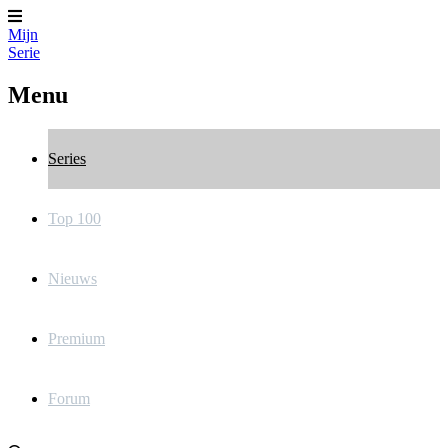
Mijn
Serie
Menu
Series
Top 100
Nieuws
Premium
Forum