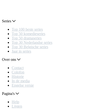
Series
Top 100 beste series
Top 50 komedieseries
Top 50 dramaseries
Top 30 Nederlandse series
Top 30 Belgische series
Jaar in series
Over ons
Contact
Colofon
Historie
In de media
Engelse versie
Pagina's
Help
Lijsten