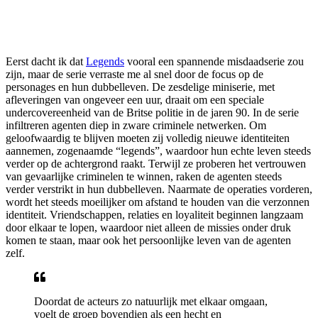
Eerst dacht ik dat
Legends
vooral een spannende misdaadserie zou
zijn, maar de serie verraste me al snel door de focus op de
personages en hun dubbelleven. De zesdelige miniserie, met
afleveringen van ongeveer een uur, draait om een speciale
undercovereenheid van de Britse politie in de jaren 90. In de serie
infiltreren agenten diep in zware criminele netwerken. Om
geloofwaardig te blijven moeten zij volledig nieuwe identiteiten
aannemen, zogenaamde “legends”, waardoor hun echte leven steeds
verder op de achtergrond raakt. Terwijl ze proberen het vertrouwen
van gevaarlijke criminelen te winnen, raken de agenten steeds
verder verstrikt in hun dubbelleven. Naarmate de operaties vorderen,
wordt het steeds moeilijker om afstand te houden van die verzonnen
identiteit. Vriendschappen, relaties en loyaliteit beginnen langzaam
door elkaar te lopen, waardoor niet alleen de missies onder druk
komen te staan, maar ook het persoonlijke leven van de agenten
zelf.
Doordat de acteurs zo natuurlijk met elkaar omgaan,
voelt de groep bovendien als een hecht en