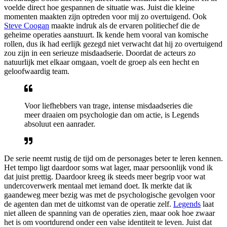
voelde direct hoe gespannen de situatie was. Juist die kleine
momenten maakten zijn optreden voor mij zo overtuigend. Ook
Steve Coogan
maakte indruk als de ervaren politiechef die de
geheime operaties aanstuurt. Ik kende hem vooral van komische
rollen, dus ik had eerlijk gezegd niet verwacht dat hij zo overtuigend
zou zijn in een serieuze misdaadserie. Doordat de acteurs zo
natuurlijk met elkaar omgaan, voelt de groep als een hecht en
geloofwaardig team.
Voor liefhebbers van trage, intense misdaadseries die
meer draaien om psychologie dan om actie, is Legends
absoluut een aanrader.
De serie neemt rustig de tijd om de personages beter te leren kennen.
Het tempo ligt daardoor soms wat lager, maar persoonlijk vond ik
dat juist prettig. Daardoor kreeg ik steeds meer begrip voor wat
undercoverwerk mentaal met iemand doet. Ik merkte dat ik
gaandeweg meer bezig was met de psychologische gevolgen voor
de agenten dan met de uitkomst van de operatie zelf.
Legends
laat
niet alleen de spanning van de operaties zien, maar ook hoe zwaar
het is om voortdurend onder een valse identiteit te leven. Juist dat