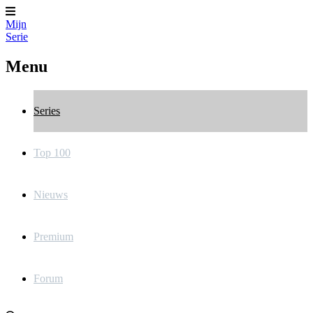
Mijn
Serie
Menu
Series
Top 100
Nieuws
Premium
Forum