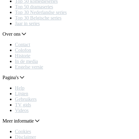
Top 50 komedieseries
Top 50 dramaseries
Top 30 Nederlandse series
Top 30 Belgische series
Jaar in series
Over ons
Contact
Colofon
Historie
In de media
Engelse versie
Pagina's
Help
Lijsten
Gebruikers
TV gids
Videos
Meer informatie
Cookies
Disclaimer