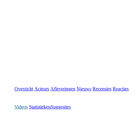
Overzicht
Acteurs
Afleveringen
Nieuws
Recensies
Reacties
Videos
Statistieken
Suggesties