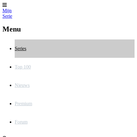
Mijn
Serie
Menu
Series
Top 100
Nieuws
Premium
Forum