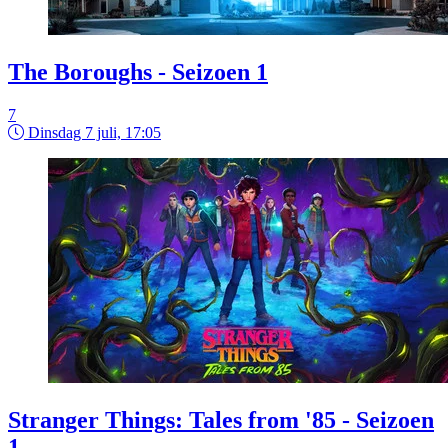
The Boroughs - Seizoen 1
7
Dinsdag 7 juli, 17:05
Stranger Things: Tales from '85 - Seizoen
1