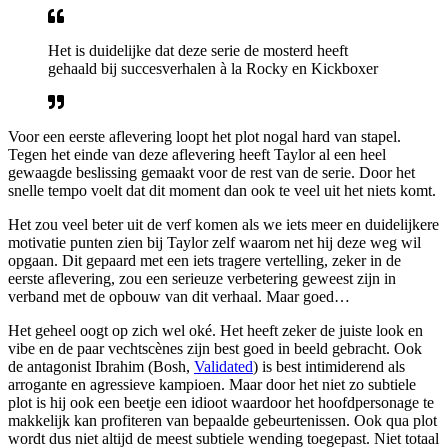
Het is duidelijke dat deze serie de mosterd heeft
gehaald bij succesverhalen à la Rocky en Kickboxer
Voor een eerste aflevering loopt het plot nogal hard van stapel.
Tegen het einde van deze aflevering heeft Taylor al een heel
gewaagde beslissing gemaakt voor de rest van de serie. Door het
snelle tempo voelt dat dit moment dan ook te veel uit het niets komt.
Het zou veel beter uit de verf komen als we iets meer en duidelijkere
motivatie punten zien bij Taylor zelf waarom net hij deze weg wil
opgaan. Dit gepaard met een iets tragere vertelling, zeker in de
eerste aflevering, zou een serieuze verbetering geweest zijn in
verband met de opbouw van dit verhaal. Maar goed…
Het geheel oogt op zich wel oké. Het heeft zeker de juiste look en
vibe en de paar vechtscènes zijn best goed in beeld gebracht. Ook
de antagonist Ibrahim (Bosh,
Validated
) is best intimiderend als
arrogante en agressieve kampioen. Maar door het niet zo subtiele
plot is hij ook een beetje een idioot waardoor het hoofdpersonage te
makkelijk kan profiteren van bepaalde gebeurtenissen. Ook qua plot
wordt dus niet altijd de meest subtiele wending toegepast. Niet totaal