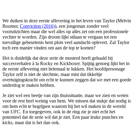
We duiken in deze eerste aflevering in het leven van Taylor (Melvin
Boomer,
Conviction (2016)
), een jongeman zonder veel
vooruitzichten maar die wel alles op alles zet om een professionele
vechter te worden. Zijn droom lijkt stilaan te vergaan tot een
toevallige gebeurtenis hem plots veel aandacht oplevert. Zal Taylor
toch een manier vinden om aan de top te komen?
Het is duidelijk dat deze serie de mosterd heeft gehaald bij
succesverhalen à la Rocky en Kickboxer. Spijtig genoeg lijkt het in
de eerste aflevering niet helemaal te lukken. Het hoofdpersonage
Taylor zelf is niet de slechtste, maar mist dat tikkeltje
overtuigingskracht om echt te kunnen zeggen dat we met een goede
underdog te maken hebben.
Je ziet wel een beetje van zijn thuissituatie, maar we zien en weten
voor de rest heel weinig van hem. We missen dat stukje dat nodig is
om hem echt te begrijpen waarom hij het wil maken in de wereld
van UFC. En toegegeven, ook in de ring zie je niet echt het
potentieel dat de serie wil dat je ziet. Een paar leuke punches en
kicks, maar dat is het dan ook.