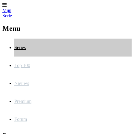
Mijn
Serie
Menu
Series
Top 100
Nieuws
Premium
Forum