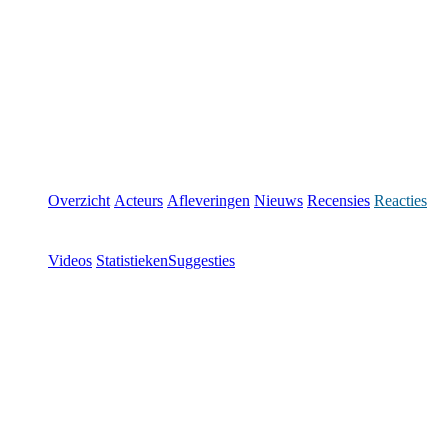
Overzicht
Acteurs
Afleveringen
Nieuws
Recensies
Reacties
Videos
Statistieken
Suggesties