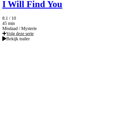
I Will Find You
8.1
/ 10
45 min
Misdaad
/
Mysterie
Volg deze serie
Bekijk trailer