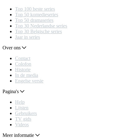
Top 100 beste series
Top 50 komedieseries
Top 50 dramaseries
Top 30 Nederlandse series
Top 30 Belgische series
Jaar in series
Over ons
Contact
Colofon
Historie
In de media
Engelse versie
Pagina's
Help
Lijsten
Gebruikers
TV gids
Videos
Meer informatie