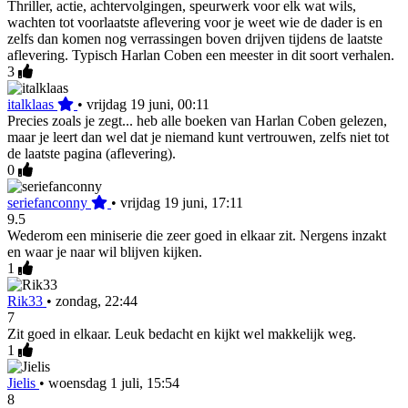
Thriller, actie, achtervolgingen, speurwerk voor elk wat wils,
wachten tot voorlaatste aflevering voor je weet wie de dader is en
zelfs dan komen nog verrassingen boven drijven tijdens de laatste
aflevering. Typisch Harlan Coben een meester in dit soort verhalen.
3
italklaas
•
vrijdag 19 juni, 00:11
Precies zoals je zegt... heb alle boeken van Harlan Coben gelezen,
maar je leert dan wel dat je niemand kunt vertrouwen, zelfs niet tot
de laatste pagina (aflevering).
0
seriefanconny
•
vrijdag 19 juni, 17:11
9.5
Wederom een miniserie die zeer goed in elkaar zit. Nergens inzakt
en waar je naar wil blijven kijken.
1
Rik33
•
zondag, 22:44
7
Zit goed in elkaar. Leuk bedacht en kijkt wel makkelijk weg.
1
Jielis
•
woensdag 1 juli, 15:54
8