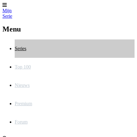
Mijn
Serie
Menu
Series
Top 100
Nieuws
Premium
Forum