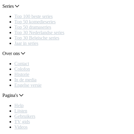
Series
Top 100 beste series
Top 50 komedieseries
Top 50 dramaseries
Top 30 Nederlandse series
Top 30 Belgische series
Jaar in series
Over ons
Contact
Colofon
Historie
In de media
Engelse versie
Pagina's
Help
Lijsten
Gebruikers
TV gids
Videos