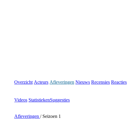
Overzicht
Acteurs
Afleveringen
Nieuws
Recensies
Reacties
Videos
Statistieken
Suggesties
Afleveringen
/
Seizoen 1