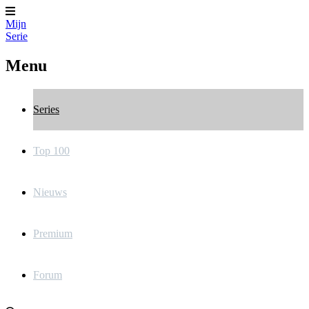
Mijn
Serie
Menu
Series
Top 100
Nieuws
Premium
Forum