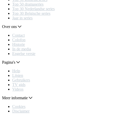
Top 50 dramaseries
Top 30 Nederlandse series
Top 30 Belgische series
Jaar in series
Over ons
Contact
Colofon
Historie
In de media
Engelse versie
Pagina's
Help
Lijsten
Gebruikers
TV gids
Videos
Meer informatie
Cookies
Disclaimer